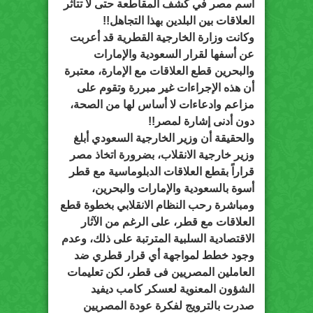
اسم مصر في كشف المقاطعة حتى لا تتأثر
العلاقات بين البلدين بهذا التجاهل!!
وكانت وزارة الخارجية القطرية قد أعربت
عن أسفها لقرار السعودية والإمارات
والبحرين قطع العلاقات مع الإمارة، معتبرة
أن هذه الإجراءات غير مبررة وتقوم على
مزاعم وادعاءات لا أساس لها من الصحة،
دون أدنى إشارة لمصر!!
والحقيقة أن وزير الخارجية السعودي أبلغ
وزير خارجية الانقلاب، بضرورة اتخاذ مصر
قراراً بقطع العلاقات الدبلوماسية مع قطر
أسوة بالسعودية والإمارات والبحرين،
ومباشرة رحب النظام الانقلابي بخطوة قطع
العلاقات مع قطر، على الرغم من الآثار
الاقتصادية السلبية المترتبة على ذلك، وعدم
وجود خطط لمواجهة أي قرار قطري ضد
العاملين المصريين فى قطر، لكن تعليمات
الشؤون المعنوية لعسكر كامب ديفيد
صدرت بالترويج لفكرة عودة المصريين