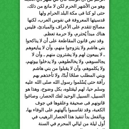
وهو من الأشهر الحرم لكن لا مانع من ذلك،
حتى لو كنا فى مكة البلد الحرام ولها
قدسيتها المعروفة في نفوس العرب، لكنها
مصالح تتقدم على الأعراف والمبادئ، فليس
هناك مبدأ يُحترم، ولا حرمة تعظم.
وقد نص قانون المقاطعة على أن لا يناكحوا
بني هاشم ولا يتزوجوا منهم، وأن لا يبايعوهم
ـ لا يبيعون لهم ولا يشترون منهم ـ وأن لا
يجالسوهم، ولا يخالطوهم، ولا يدخلوا بيوتهم،
ولا يكلموهم، وأن لا يقبلوا من بني هاشم
وبني المطلب صلحًا أبدًا، ولا تأخذهم بهم
رأفة حتى يُسْلموا رسول الله صلى الله عليه
وسلم حيا، لهم ليقتلوه، بكل وضوح، وهذا هو
السبيل، السبيل الوحيد لفك الحصار، وصاغوا
قانونهم فى صحيفة وعلقوها في جوف
الكعبة، وقد تقاسموا بآلهتهم على الوفاء بها،
وبالفعل بدأ تنفيذ هذا الحصار الرهيب في
أول ليلة من ليالي المحرم في السنة