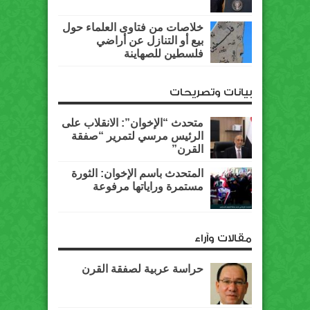
خلاصات من فتاوى العلماء حول
بيع أو التنازل عن أراضي
فلسطين للصهاينة
بيانات وتصريحات
متحدث “الإخوان”: الانقلاب على
الرئيس مرسي لتمرير “صفقة
القرن”
المتحدث باسم الإخوان: الثورة
مستمرة وراياتها مرفوعة
مقالات وآراء
حراسة عربية لصفقة القرن