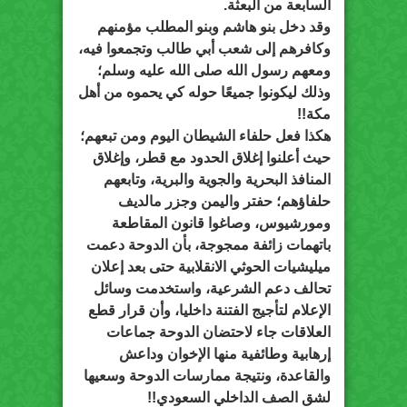
السابعة من البعثة.
وقد دخل بنو هاشم وبنو المطلب مؤمنهم
وكافرهم إلى شعب أبي طالب وتجمعوا فيه،
ومعهم رسول الله صلى الله عليه وسلم؛
وذلك ليكونوا جميعًا حوله كي يحموه من أهل
مكة!!
هكذا فعل حلفاء الشيطان اليوم ومن تبعهم؛
حيث أعلنوا إغلاق الحدود مع قطر، وإغلاق
المنافذ البحرية والجوية والبرية، وتابعهم
حلفاؤهم؛ حفتر واليمن وجزر مالديف
ومورشيوس، وصاغوا قانون المقاطعة
باتهمات زائفة ممجوجة، بأن الدوحة دعمت
ميليشيات الحوثي الانقلابية حتى بعد إعلان
تحالف دعم الشرعية، واستخدمت وسائل
الإعلام لتأجيج الفتنة داخليا، وأن قرار قطع
العلاقات جاء لاحتضان الدوحة جماعات
إرهابية وطائفية منها الإخوان وداعش
والقاعدة، ونتيجة ممارسات الدوحة وسعيها
لشق الصف الداخلي السعودي!!