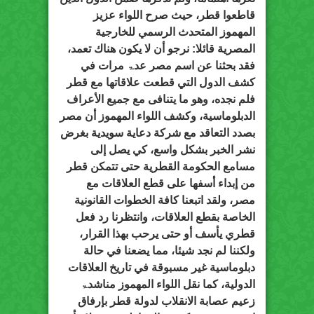
قاطعوا قطر، حيث صرح اللواء عزيز
المهموز المتحدث الرسمي للخارجية
المصرية قائلا: نرجو أن لا يكون هناك تعمد،
فقد بحثنا عن اسم مصر عدۃ مرات في
كشف الدول التي قطعت علاقاتها مع قطر
فلم نجده، وهو ما يتنافى مع جميع الأعراف
الدبلوماسية، وكشف اللواء المهموز أن مصر
بصدد التعاقد مع شركة دعاية سويدية بغرض
نشر الخبر بشكل واسع، كي يصل إلى
مسامع الحكومة القطرية حتى تتمكن قطر
من إبداء أسفها على قطع العلاقات مع
مصر، ولقد اتبعنا كافة الخطوات القانونية
الخاصة بقطع العلاقات، وانتظرنا رد فعل
قطري يأسف أو حتى يرحب بهذا القرار،
ولكننا لم نجد شيئا، مما يضعنا في حالة
دبلوماسية غير مسبوقة في تاريخ العلاقات
الدولية، كما نقل اللواء المهموز مناشدۃ
زعيم عصابة الانقلاب لدولة قطر بإرفاق