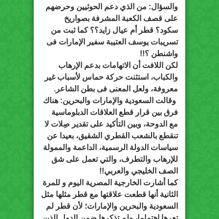
والسؤال: من الذي دعم الحوثيين وحرضهم
على قصف الكعبة المشرفة بصواريخ
سكود؟ قطر أم عيال زايد؟؟ كما ثبت من
تسريبات يوسف العتيبة سفير الإمارات فى
واشنطن ؟!!
لكن اللافت أن الاتهامات بدعم الإرهاب
والكباب، استثنت حركة حماس لأسباب غير
معروفة، ولعل المعنى فى بطن الشاعر.
وقالت السعودية والإمارات والبحرين: هناك
فرق بين قرار قطع العلاقات الدبلوماسية
مع الدوحة، وبين التأكيد على تقدير صِلات لا
تنقطع بالشعب القطري الشقيق، بعيدا عن
سياسات الدولة الرسمية، الداعمة والممولة
للإرهاب والتطرف، والتي تعمل على شق
الصف الخليجي والعربي!!
كما أشارت الخارجية المصرية اليوم و للمرة
الثانية أنها قطعت علاقتها مع قطر مثلها مثل
السعودية والبحرين والإمارات؛ لأن قطر لم
تعرها اهتماما، ولم تذكرها ضمن الدول الذين