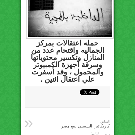
حمله اعتقالات بمركز
الجماليه واقتحام عدد من
المنازل وتكسير محتوياتها
وسرقة أجهزة الكمبيوتر
والمحمول ، وقد أسفرت
علي اعتقال اثنين .
السابق:
كاريكاتير: السيسي يبيع مصر
التالي: