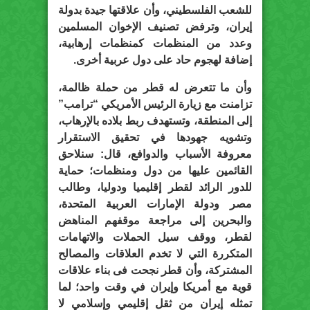
للشعب الفلسطيني، وأن علاقتها جيدة بدولة
إيران، وترفض تصنيف الإخوان المسلمين
وعدد من المنظمات كمنظمات إرهابية،
إضافة لهجوم حاد على دول عربية أخرى.
وأن ما تتعرض له قطر من حملة ظالمة،
تزامنت مع زيارة الرئيس الأمريكي “ترامب”
إلى المنطقة، وتستهدف ربط بلاده بالإرهاب،
وتشويه جهودها في تحقيق الاستقرار
معروفة الأسباب والدوافع، قال: سنلاحق
القائمين عليها من دول ومنظمات؛ حماية
للدور الرائد لقطر إقليميا ودوليا، وطالب
مصر ودولة الإمارات العربية المتحدة،
والبحرين إلى مراجعة موقفهم المناهض
لقطر، ووقف سيل الحملات والاتهامات
المتكررة التي لا تخدم العلاقات والمصالح
المشتركة، وأن قطر نجحت فى بناء علاقات
قوية مع أمريكا وإيران في وقت واحد؛ لما
تمثله إيران من ثقل إقليمي وإسلامي لا