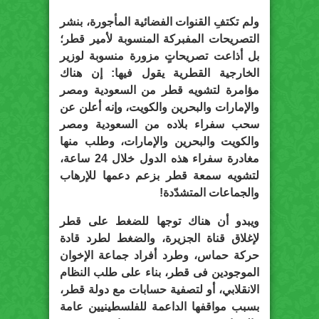
ولم تكتفِ القنوات الفضائية المأجورة، بنشر
التصريحات المفبركة المنسوبة لأمير قطر؛
بل أذاعت تصريحاتٍ مزورة منسوبة لوزير
الخارجية القطرية يقول فيها: إن هناك
مؤامرة لتشويه قطر من السعودية ومصر
والإمارات والبحرين والكويت، وإنه أعلن عن
سحب سفراء بلاده من السعودية ومصر
والكويت والبحرين والإمارات، وطلب منها
مغادرة سفراء هذه الدول خلال 24 ساعة،
لتشويه سمعة قطر بزعم دعمها للإرهاب
والجماعات المتشدّدة!
ويبدو أن هناك توجها للضغط على قطر
لإغلاق قناة الجزيرة، والضغط لطرد قادة
حركة حماس، وطرد أفراد جماعة الإخوان
الموجودين فى قطر، بناء على طلب النظام
الانقلابي، أو لتصفية حسابات مع دولة قطر،
بسبب مواقفها الداعمة للفلسطينيين عامة