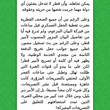
يمكن تجاهله، وأن قطر لا تتدخل بشئون أي
دولة مهما حرمت شعبها من حريته وحقوقه.
وعلى الرغم من أن جميع الصحف القطرية
نشرت تغطية الحفل العسكري قبل ساعات
من فبركة البيان المزعوم، ولم تدرج فيه أيا
من تفاصيل البيان المزور المنسوب لأمير
قطر، وعلى الرغم من بث تسجيل مصور،
غطى جميع جوانب حفل تخريج الدفعة
الثامنة من مجندي الخدمة الوطنية، ولا
يظهر فيه أي كلمة أو تصريح لأمير قطر!
لكن على ما يبدو أن قنوات الغبرة التي
ظللت تهلل وتطبل حتى ساعات الفجر
الأولى، لتحتفي بالتصريحات المزوّرة، كانت
جاهزة ومستعدة، قبل نشر التصريحات،
وكل شيء كان معداً مسبقا، بل إن الأمر دبر
بليل، ومن خلال عدد كبير من محللي الغبرة،
الذين تمت استضافتهم للتعليق على
التصريحات المفبركة!