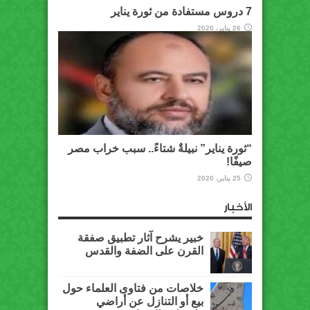
7 دروس مستفادة من ثورة يناير
26 يناير، 2020
“ثورة يناير” نبيلةٌ شتاءً.. سبب خراب مصر
صيفًا!
25 يناير، 2020
الأخبار
خبير يشرح آثار تطبيق صفقة
القرن على الضفة والقدس
خلاصات من فتاوى العلماء حول
بيع أو التنازل عن أراضي