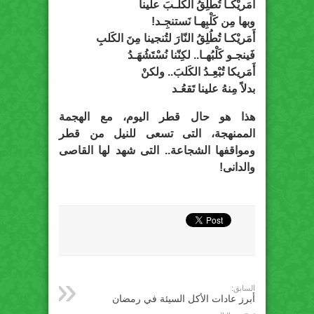
أَمَريْكـا تُطُلِقُ الكَلْـبَ علينا
وبها مِن كَلْبِهـا نَستنجِـد!
أَمَريْكـا تُطُلِقُ النّارَ لتُنجينا مِنَ الكَلبِ
فَينجـو كَلْبُهـا.. لكِنّنا نُسْتَشُهَـدُ
أَمَريكا تُبْعِـدُ الكَلبَ.. ولكنْ
بدلاً مِنهُ علينا تَقعُـد
هذا هو حال قطر اليوم، مع الهجمة
الممنهجة، التى تسعى للنيل من قطر
ومواقفها الشجاعة.. التى شهد لها القاصى
والدانى!
السابق:
أبرز عادات الأكل السيئة في رمضان