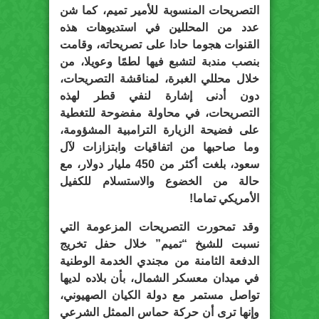
التصريحات المنسوبة للأمير تميم، كما شن
عدد من المحللين في استديوهات هذه
القنوات هجوما حادا على تصريحاته، وقامت
بنصب مندبة لتشبع فيها لطمًا وعويلا، من
خلال محللي الغبرة، لمناقشة التصريحات،
دون أدنى إشارة لنفي قطر لهذه
التصريحات، في محاولة مفضوحة للتغطية
على فضيحة الزيارة الترامبية المشؤومة،
وما صاحبها من اتفاقيات وابتزازات لآل
سعود، بلغت أكثر من 450 مليار دولار، مع
حالة من الخضوع والاستسلام للكفيل
الأمريكي تماما!
وقد تمحورت التصريحات المزعومة التي
نسبت للشيخ “تميم” خلال حفل تخريج
الدفعة الثامنة من مجندي الخدمة الوطنية
في ميدان معسكر الشمال، بأن بلاده لديها
تواصل مستمر مع دولة الكيان الصهيوني،
وإنها ترى أن حركة حماس الممثل الشرعي