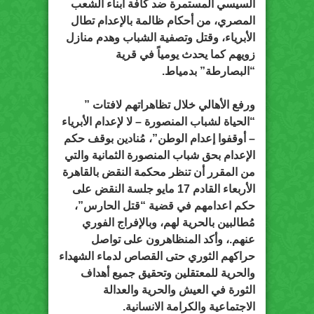
السيسي المستمرة ضد كافة أبناء الشعب
المصري، من أحكام ظالمة بالإعدام تطال
الأبرياء، وقتل وتصفية الشباب وهدم منازل
زويهم كما يحدث يومياً في قرية
“البصارطة” بدمياط.
ورفع الأهالي خلال تظاهراتهم لافتات ”
“الحياة لشباب المنصورة – لا لإعدام الأبرياء
– أوقفوا إعدام الوطن”، مُنادين بوقف حكم
الإعدام بحق شباب المنصورة الثمانية والتي
من المقرر أن تنظر محكمة النقض بالقاهرة
الأربعاء القادم 17 مايو جلسة النقض على
حكم اعدامهم في قضية “قتل الحارس”،
مُطالبين بالحرية لهم، وبالإفراج الفوري
عنهم.، وأكد المنظاهرون على تواصل
حراكهم الثوري حتى القصاص لدماء الشهداء
والحرية للمعتقلين وتحقيق جميع أهداف
الثورة في العيش والحرية والعدالة
الاجتماعية والكرامة الانسانية.