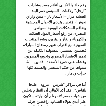
رفع خلالها الأهالي أعلام مصر وشارات
“ارحل” ولافتات “السيسي دمر البلد –
العيشة مرار – الأسعار نار – منين وازاي
نعيش”، مُنددين بتردي الأحوال المعيشية
وتفاقم المشكلات اليومية للمواطن
المصرى من رفع أسعار المواد الغذائية
والكهرباء والغاز والبنزين، وشح المنتجات
التموينية مع اقتراب شهر رمضان المبارك،
مُحملين السيسي المسؤلية الكاملة عن
تدمير الاقتصاد المصري وتجويع المصرين،
وفشله على جميع الأصعدة.. قائلين .. “4
سنوات من حكم السيسي والعيشة كلها
خراب ودمار”.
أما في مراكز “شربين – نبروه – طلخا –
بلقاس”.. فقد أكد الأهالي أن النظام يتخلص
من شباب مصر لانه يعلم أن نهايته ستكون
علي أيدي هؤلاء الشباب، رافضين جرئم