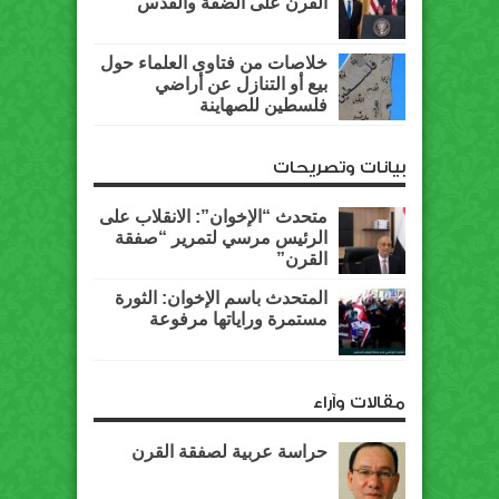
القرن على الضفة والقدس
خلاصات من فتاوى العلماء حول
بيع أو التنازل عن أراضي
فلسطين للصهاينة
بيانات وتصريحات
متحدث “الإخوان”: الانقلاب على
الرئيس مرسي لتمرير “صفقة
القرن”
المتحدث باسم الإخوان: الثورة
مستمرة وراياتها مرفوعة
مقالات وآراء
حراسة عربية لصفقة القرن