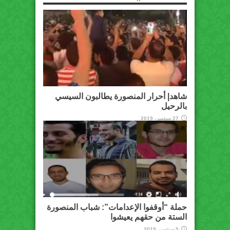
شاهد| أحرار المنصورة يطالبون السيسي
بالرحيل
27 سبتمبر، 2019
حملة “أوقفوا الإعدامات”: شباب المنصورة
الستة من حقهم يعيشوا
5 سبتمبر، 2019