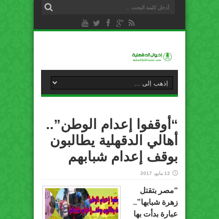
“أوقفوا إعدام الوطن”..
أهالي الدقهلية يطالبون
بوقف إعدام شبابهم
12 مايو، 2017
“مصر بتقتل
زهرة شبابها”..
عبارة بدأت بها