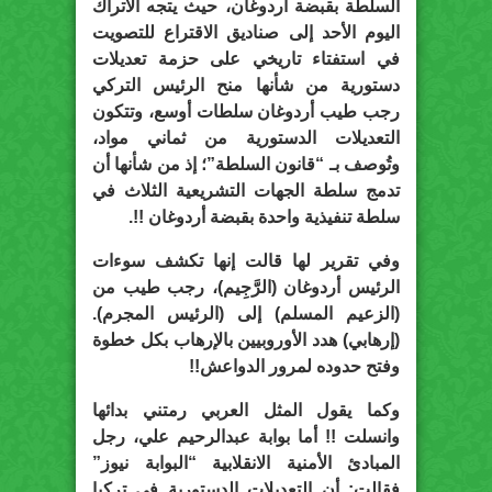
السلطة بقبضة أردوغان، حيث يتجه الأتراك
اليوم الأحد إلى صناديق الاقتراع للتصويت
في استفتاء تاريخي على حزمة تعديلات
دستورية من شأنها منح الرئيس التركي
رجب طيب أردوغان سلطات أوسع، وتتكون
التعديلات الدستورية من ثماني مواد،
وتُوصف بـ “قانون السلطة”؛ إذ من شأنها أن
تدمج سلطة الجهات التشريعية الثلاث في
سلطة تنفيذية واحدة بقبضة أردوغان !!.
وفي تقرير لها قالت إنها تكشف سوءات
الرئيس أردوغان (الرَّجِيم)، رجب طيب من
(الزعيم المسلم) إلى (الرئيس المجرم).
(إرهابي) هدد الأوروبيين بالإرهاب بكل خطوة
وفتح حدوده لمرور الدواعش!!
وكما يقول المثل العربي رمتني بدائها
وانسلت !! أما بوابة عبدالرحيم علي، رجل
المبادئ الأمنية الانقلابية “البوابة نيوز”
فقالت: أن التعديلات الدستورية في تركيا