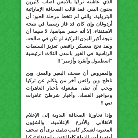
الذي عاشته تركيا بالأمس أصاب كثيرين
بجنون البقر، فقد قالت الصحافة الإماراتية
البترولية، والتي لم تتخط مرحلة الحبو: أن
أردوغان وإن كان قد فاز رسميا في نتيجة
الاستفتاء، إلا أنه خسر سياسيا، لا سيما أن
نتيجة أكبر المدن التركية لم تكن في صالحه،
ولقد نجح معسكر رافضي تعزيز السلطات
الرئاسية في الفوز بالمدن الثلاث الرئيسية
“اسطنبول وأنقرة وأزمير”!!
والمفروض أن صحف البعير والمعز، وبن
ناطح وبن رافس آخر من يتكلم عن تركيا
ويجب أن تبقى مشغولة بأخبار العاهرات
ومواخير الفساد، وأخبار شرطيّ عاهرات
دبي !!
وإذا تجاوزنا الصحافة البدوية إلى الإعلام
الانقلابي والأذرع الإعلامية، والشؤون
المعنوية لعسكر كامب ديفيد، نرى أن صحف
أمنجية أمن الدولة كلها انتقدت استفتاء تركيا