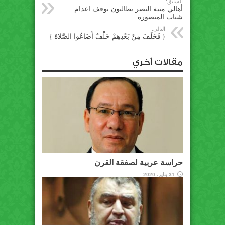
السابق:
أهالي منية النصر يطالبون بوقف اعدام
شباب المنصورة
التالي:
{ فَخَلَفَ مِنْ بَعْدِهِمْ خَلْفٌ أَضَاعُوا الصَّلاةَ }
مقالات أخري
حراسة عربية لصفقة القرن
31 يناير، 2020