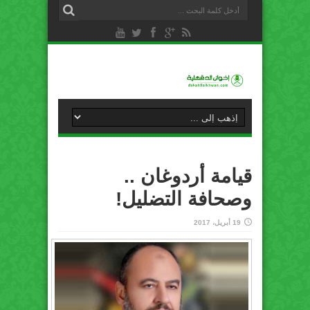
قيامة أردوغان ..
وصحافة التضليل!
19 أبريل، 2017