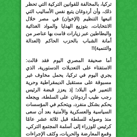
تركيا، بالمخالفة للقوانين التركية التي تحظر
ذلك، وأن أردوغان يتبع نفس الأساليب التي
اتبعها التنظيم (الإخوان) في مصر خلال
الانتخابات، بتوزيع الهدايا والمواد الغذائية
والبطاطين عبر زيارات قامت بها عناصر من
أمانة الشباب بالحزب الحاكم (العدالة
والتنمية)!!
أما صحيفة المصري اليوم فقد قالت:
الاستفتاء على التعديلات الدستورية، الذي
يجري اليوم في تركيا، يحمل مخاوف غير
مسبوقة على مستقبل الديمقراطية وحرية
التعبير في البلاد؛ إذ يعزز قبضة الرئيس
رجب طيب أردوغان على السلطة، ويجعله
يحكم بشكل منفرد، ويتحكم في المؤسسات
السياسية والعسكرية والأمنية بعد أن سعى
منذ وصوله للسلطة قبل ثلاثة عشر عامًا
كرئيس للوزراء إلى أسلمة المجتمع التركي،
وقمع المعارضة والحريات، وكثف الإجراءات