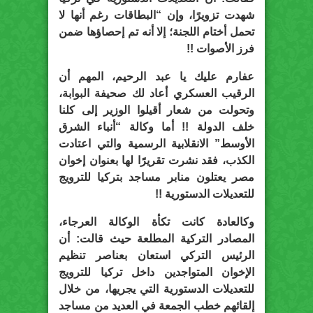
شهدت تزويرًا، وإن “البطاقات رغم أنها لا
تحمل أختام اللجنة؛ إلا أنه تم إحصاؤها ضمن
فرز الأصوات !!
عفارم عليك يا عبد الرحيم، المهم أن
الرقيب العسكري أعاد لك صحيفة البوابة،
وتحولت من شعار أقيلوا الوزير إلى كلنا
خلف الدولة !! أما وكالة “أنباء الشرق
الأوسط” الانقلابية الرسمية والتي اعتادت
الكذب، فقد نشرت تقريرًا لها بعنوان إخوان
مصر يعتلون منابر مساجد بتركيا للترويج
للتعديلات الدستورية !!
وكالعادة كانت تكأة الوكالة العرجاء،
المصادر التركية المطلعة حيث قالت: أن
الرئيس التركي استعان بعناصر تنظيم
الإخوان المتواجدين داخل تركيا للترويج
للتعديلات الدستورية التي يجريها، من خلال
إلقائهم خطب الجمعة في العديد من مساجد