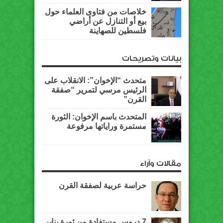
خلاصات من فتاوى العلماء حول
بيع أو التنازل عن أراضي
فلسطين للصهاينة
بيانات وتصريحات
متحدث “الإخوان”: الانقلاب على
الرئيس مرسي لتمرير “صفقة
القرن”
المتحدث باسم الإخوان: الثورة
مستمرة وراياتها مرفوعة
مقالات وآراء
حراسة عربية لصفقة القرن
7 دروس مستفادة من ثورة يناير