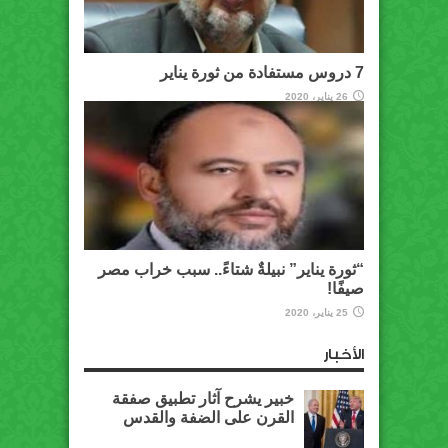
7 دروس مستفادة من ثورة يناير
26 يناير، 2020
“ثورة يناير” نبيلةٌ شتاءً.. سبب خراب مصر
صيفًا!
25 يناير، 2020
الأخبار
خبير يشرح آثار تطبيق صفقة
القرن على الضفة والقدس