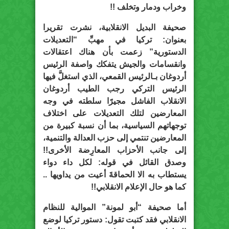
وخراب ودمار وتخلف !!
صحيفة البديل الانقلابية، نشرت تقريرا
بعنوان: تركيا في مهبِّ “التعديلات
الدستورية” زعمت بأن هناك اعتقالات
وانقسامات والجيش يتفكك واصفة الرئيس
أردوغان بـالرئيس القمعي، الذي استغلَّ فيها
الرئيس التركي رجب الطيب أردوغان
الانقلاب الفاشل مجيرًا سلطته في وجه
المعارضين لتلك التعديلات على اختلاف
توجهاتهم السياسية، بما أن نسبة كبيرة من
المعارضين تنتمي إلى حزب العدالة والتنمية،
إلى جانب الأحزاب المعارِضة الأخرى!!
وصدق القائل في قوله: لكل داء دواء
يستطاب به الا الحماقةَ أعيت من يداويها ..
كما هو حال الإعلام الانقلابي!!
أما صحيفة “أبو لمونة” الموالية للنظام
الانقلابي فقد كتبت تقول: دستور تركيا لوضع