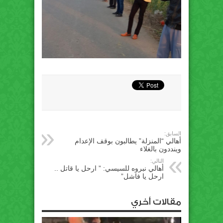
السابق:
أهالي “المنزلة” يطالبون بوقف الإعدام
وينددون بالغلاء
التالي:
أهالي نبروه للسيسي: ” ارحل يا قاتل ..
ارحل يا فاشل”
مقالات أخري