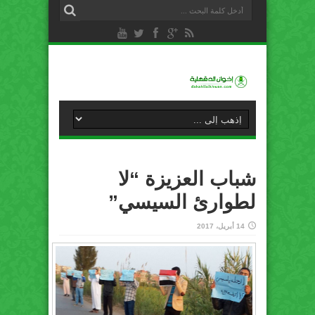
شباب العزيزة “لا
لطوارئ السيسي”
14 أبريل، 2017