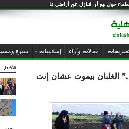
لماء حول بيع أو التنازل عن أراضي فلسطين للصهاينة
تصريحات
مقالات وآراء
إسلاميات
سيرة ومسير
الأخبار
” الغلبان بيموت عشان إنت