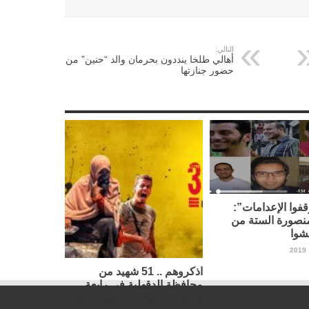
التالي:
أهالي طلخا ينددون بحرمان والد “حنين” من
حضور جنازتها
فوا الإعدامات”:
نصورة الستة من
شوا
اذكروهم .. 51 شهيد من
محافظة الدقهلية في رابعة
والنهضة كانوا يستحقون الحياة