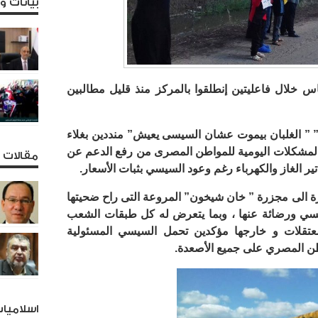
بيانات 
س خلال فاعليتين إنطلقوا بالمركز منذ قليل مطالبين
 ” ” الغلبان بيموت عشان السيسى يعيش” منددين بغلاء
م المشكلات اليومية للمواطن المصرى من رفع الدعم عن
مقالات و
تير الغاز والكهرباء رغم وعود السيسي بثبات الأسعار.
رة الى مجزرة ” خان شيخون” المروعة التى راح ضحيتها
سيسي ورضائة عنها ، وبما يتعرض له كل طبقات الشعب
تقلات و خارجها مؤكدين تحمل السيسي المسئولية
طن المصري على جميع الأصعدة.
اسلاميا