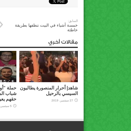
السابق:
خمسة أشياء في البيت ننظفها بطريقة
خاطئة
مقالات أخري
شاهد| أحرار المنصورة يطالبون
حملة “أوق
السيسي بالرحيل
شباب الم
حقهم يعي
27 سبتمبر، 2019
5 سبتمبر، 2019