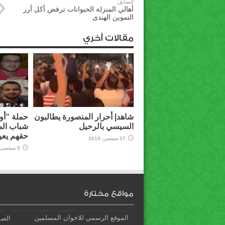
السابق:
أهالي المنزلة الحيوانات ترفض أكل أرز
التموين الهندى
مقالات أخري
شاهد| أحرار المنصورة يطالبون
حملة “أوق
السيسي بالرحيل
شباب الم
حقهم يعي
27 سبتمبر، 2019
5 سبتمبر، 2019
مواقع مختارة
الموقع الرسمي للاخوان المسلمين
الصف