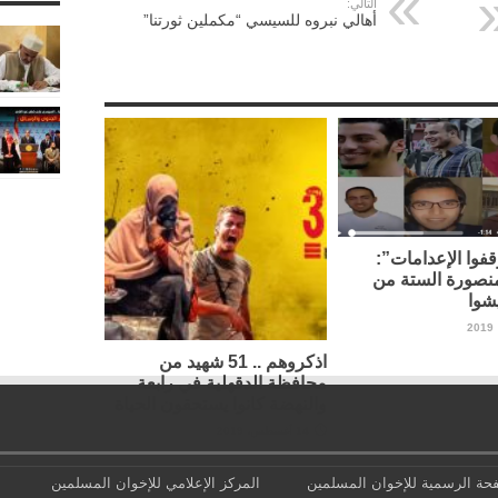
التالي:
أهالي نبروه للسيسي “مكملين ثورتنا”
فوا الإعدامات”:
نصورة الستة من
شوا
اذكروهم .. 51 شهيد من
محافظة الدقهلية في رابعة
والنهضة كانوا يستحقون الحياة
14 أغسطس، 2019
حة الرسمية للإخوان المسلمين
المركز الإعلامي للإخوان المسلمين