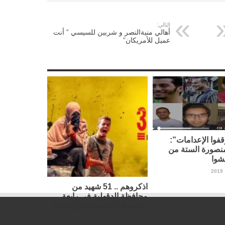
التالي:
أهالي منيةالنصر و شربين للسيسي ” أنت
عميل للأمريكان”
فوا الإعدامات”:
نصورة الستة من
شوا
اذكروهم .. 51 شهيد من
محافظة الدقهلية في رابعة
والنهضة كانوا يستحقون الحياة
14 أغسطس، 2019