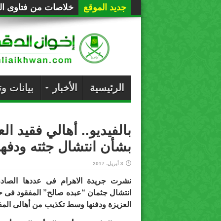
جديد الموقع
خلاصات من فتاوى الع
الرئيسية
الأخبار
بيانات و
بالفيديو.. أهالي فقيد ا
بشأن انتشال جثته ودفهن
3 أبريل، 2017
انتشال جثمان “عبده صالح” المفقود فى حا
العزيزة ودفنها وسط تكذيب من أهالى المف