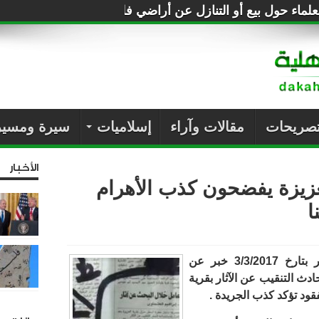
لماء حول بيع أو التنازل عن أراضي فلسطين للصهاينة
تصريحات
مقالات وآراء
إسلاميات
سيرة ومسير
الأخبار
لعزيزة يفضحون كذب الأهرام
ا
نشرت جريدة الاهرام فى عددها الصادر بتارخ 3/3/2017 خبر عن
دث التنقيب عن الآثار بقرية
قود تؤكد كذب الجريدة .