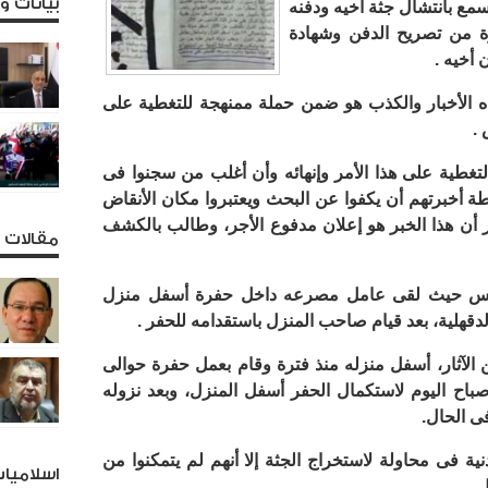
بيانات 
سمع بانتشال جثة أخيه ودفنه
 من تصريح الدفن وشهادة
 أخيه .
هذه الأخبار والكذب هو ضمن حملة ممنهجة للتغطية على
 .
لتغطية على هذا الأمر وإنهائه وأن أغلب من سجنوا فى
ة أخبرتهم أن يكفوا عن البحث ويعتبروا مكان الأنقاض
ر أن هذا الخبر هو إعلان مدفوع الأجر، وطالب بالكشف
مقالات و
مارس حيث لقى عامل مصرعه داخل حفرة أسفل منزل
دقهلية، بعد قيام صاحب المنزل باستقدامه للحفر .
 الآثار، أسفل منزله منذ فترة وقام بعمل حفرة حوالى
صباح اليوم لاستكمال الحفر أسفل المنزل، وبعد نزوله
ى الحال.
نية فى محاولة لاستخراج الجثة إلا أنهم لم يتمكنوا من
اسلاميا
.