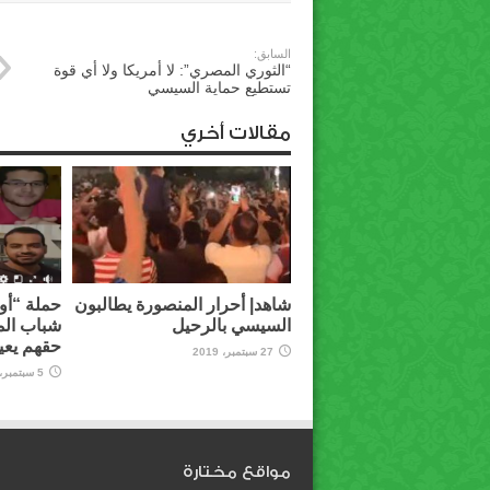
السابق:
“الثوري المصري”: لا أمريكا ولا أي قوة
تستطيع حماية السيسي
مقالات أخري
شاهد| أحرار المنصورة يطالبون
حملة “أوق
السيسي بالرحيل
شباب الم
حقهم يعي
27 سبتمبر، 2019
5 سبتمبر، 2019
مواقع مختارة