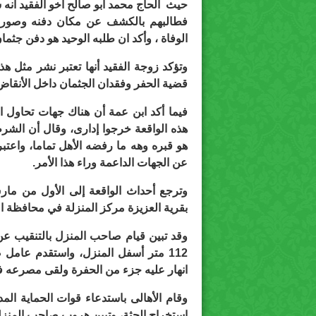
حيث الحاج محمد أبو صالح أخو الفقيد أنه 
فطالبهم بالكشف عن مكان دفنه وصورة
الوفاة ، وأكد
ان طلبه الوحيد هو دفن جثمان
وتؤكد زوجة الفقيد أنها تعتبر نشر مثل 
قضية الحفر وفقدان الجثمان داخل الأنقاض
فيما أكد ابن عمة أن هناك جهات تحاول ا
هذه الواقعة خرجوا إدارى، وقال أن الشرط
هو قبره وهه ما رفضه الأهل تماما، واعتب
عن الجهات الداعمة وراء هذا الأمر.
وترجع أحداث الواقعة إلى الأول من 
بقرية العزيزة مركز المنزلة في محافظة ال
وقد تبين قيام صاحب المنزل بالتنقيب عن
112 متر أسفل المنزل، واستقدم عامل 
انهار عليه جزء من الحفرة ولقى مصرعه ف
وقام الأهالى باستدعاء قوات الحماية المد
استخراج الجثة، وتبين هروب صاحب المنزل