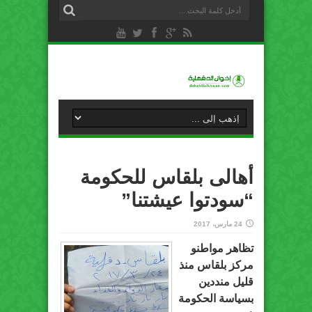
أهالى بلقاس للحكومة
“سودتوا عيشتنا”
24 مارس، 2017
تظاهر مواطنو
مركز بلقاس منذ
قليل منددين
بسياسة الحكومة