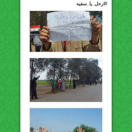
#ارحل_يا_سفيه