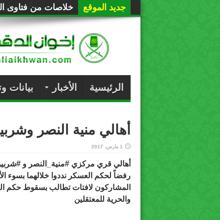
جديد الموقع
خلاصات من فتاوى الع
الرئيسية
الأخبار
بيانات و
أهالي منية النصر وشر
1 مارس، 2017
أهالي قري مركزي
#منية_النصر
و
#شربي
رفضاً لحكم العسكر نددوا خلالهما بسوء ال
المشاركون لافتات تطالب بسقوط حكم ا
والحرية للمعتقلين