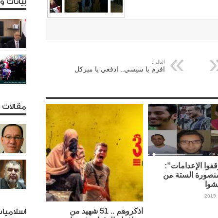
بيانات 
التالي:
افرم يا سيسي.. ادفعي يا ميركل
مقالات و
فوا الإعدامات”:
نصورة الستة من
شوا
اذكروهم .. 51 شهيد من
اسلاميا