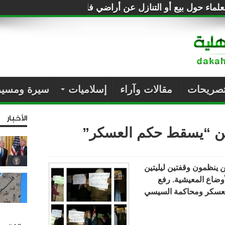
لماء حول بيع أو التنازل عن أراضي فلسطين للصهاينة
تصريحات
مقالات وآراء
إسلاميات
سيرة ومسير
الأخبار
بين “يسقط حكم العسكر”
ن
ينظمون وقفتين ليليتين
أوضاع المعيشية. رفع
لعسكر ومحاكمة السيسي