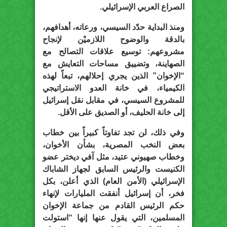
الصراع العربي الإسرائيلي.
ومنذ البداية حدّد السيسي، ورعاته، أهدافهم،
بالدقة والوضوح اللازميْن لإنجاح
مشروعهم: توسيع علاقات التصالح مع
الصهاينة، وتضييق مساحات التعايش مع
“الإخوان” الذين يجري إحلالهم، تبعاً لهذه
الكيمياء، في خانة العدو الاستراتيجي
للمشروع السيسي، في مقابل نقل إسرائيل
إلى خانة الحليف، أو الصديق على الأقل.
وفي ذلك، لن تجد تفاوتاً كبيراً بين خطاب
بعض النخب المصرية، بشأن الأخوان،
وخطاب صهيوني عتيد، مثل آفي ديختر عضو
الكنيست والرئيس السابق لجهاز الشاباك
الإسرائيلي (الأمن العام) الذي أعلن، بكل
فخر، أن إسرائيل أنفقت المليارات لإنهاء
حكم الرئيس القادم من جماعة الإخوان
المسلمين، التي يقول عنها إنها “استولت