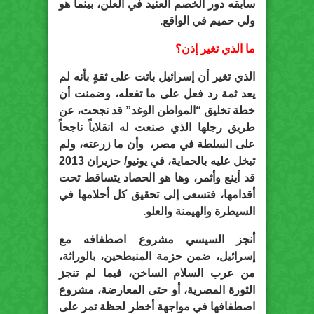
سابقه دور الخصم العنيد في العلن، بينما هو
ولي حميم في الواقع.
ما الذي تغير إذن؟
الذي تغير أن إسرائيل باتت على ثقةٍ بأنه لم
يعد ثمة رد فعل على ما تفعله، وضمنت أن
خطة تخليق “المواطن الوغد” قد نجحت، عن
طريق رجلها الذي صنعت له انقلاباً ناجحاً
على السلطة في مصر، وأن ما زرعته، ولم
تبخل عليه بالحماية، في يونيو/ حزيران 2013
قد أينع وأثمر، وها هو الحصاد يتساقط تحت
أقدامها، فتسعى إلى تحقيق كل أحلامها في
السيطرة والهيمنة والعلو.
أنجز السيسي مشروع اصطفافه مع
إسرائيل، ضمن حزمة المنبطحين، بالوراثة،
من عرب السلام الساخن، فيما لم تنجز
الثورة المصرية، أو حتى المعارضة، مشروع
اصطفافها في مواجهة أخطر لحظة تمر على