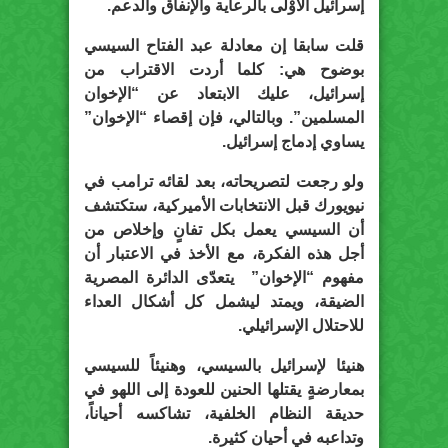
إسرائيل الأوْلى بالرعاية والإنفاق والدعم.
قلت سابقا إن معادلة عبد الفتاح السيسي
بوضوح هي: كلما أردت الاقتراب من
إسرائيل، عليك الابتعاد عن “الإخوان
المسلمين”. وبالتالي، فإن إقصاء “الإخوان”
يساوي إدماج إسرائيل.
ولو رجعت لتصريحاته، بعد لقائه ترامب في
نيويورك قبل الانتخابات الأميركية، ستكتشف
أن السيسي يعمل بكل تفانٍ وإخلاص من
أجل هذه الفكرة، مع الأخذ في الاعتبار أن
مفهوم “الإخوان” يتعدّى الدائرة المصرية
الضيقة، ويمتد ليشمل كل أشكال العداء
للاحتلال الإسرائيلي.
هنيئا لإسرائيل بالسيسي، وهنيئاً للسيسي
بمعارضةٍ يقتلها الحنين للعودة إلى اللهو في
حديقة النظام الخلفية، تشاكسه أحياناً،
وتداعبه في أحيان كثيرة.