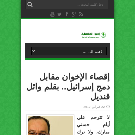
إقصاء الإخوان مقابل
دمج إسرائيل.. بقلم وائل
قنديل
22 فبراير، 2017
لا تترحم على
أيام حسني
مبارك، ولا ترك