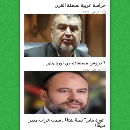
حراسة عربية لصفقة القرن
31 يناير، 2020
7 دروس مستفادة من ثورة يناير
26 يناير، 2020
“ثورة يناير” نبيلةٌ شتاءً.. سبب خراب مصر
صيفًا!