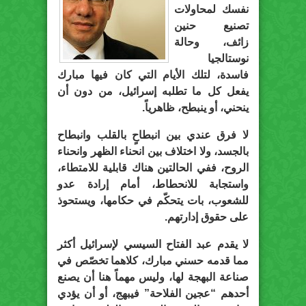
نفسك لمحاولات
تصنيع حنين
زائف، وحالة
نوستالجيا
فاسدة، لتلك الأيام التي كان فيها مبارك
يفعل كل ما تطلبه إسرائيل، من دون أن
ينحني، أو ينبطح، ظاهرياً.
لا فرق عندي بين انبطاحٍ بالقلب وانبطاح
بالجسد، ولا اختلاف بين انحناء الظهر وانحناء
الروح، ففي الحالتين هناك قابلية للامتطاء،
واستجابة للانحطاط، أمام إرادة عدو
للشعوب، بات يتحكّم في حكامها، ويستحوذ
على حقوق إدارتهم.
لا يقدم عبد الفتاح السيسي لإسرائيل أكثر
مما قدمه حسني مبارك، كلاهما تخصّص في
صناعة البهجة لها، وليس مهماً هنا أن يصنع
أحدهم “عجين الفلاحة” فيبهج، أو أن يؤدي