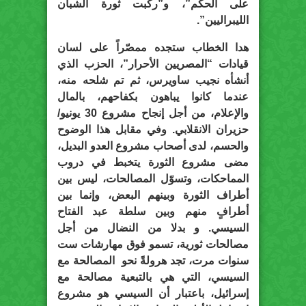
على الحكم”، و”ركبت ثورة الشبان
الليبراليين”.
هدا الخطاب ستجده ممصّراً على لسان
قيادات “المصريين الأحرار”، الحزب الذي
أنشأه نجيب ساويرس، ثم تم شلحه منه،
عندما كانوا يباهون بكفاحهم، بالمال
والإعلام، من أجل إنجاح مشروع 30 يونيو/
حزيران الانقلابي. وفي مقابل هذا الوضوح
والحسم، لدى أصحاب مشروع العدو البديل،
مضى مشروع الثورة يتخبط في دروب
المماحكات، وتسوّل المصالحات، ليس بين
أطراف الثورة وبينهم البعض، وإنما بين
أطرافٍ منهم وبين سلطة عبد الفتاح
السيسي. و بدلا من النضال من أجل
مصالحات ثورية، تسمو فوق مهارشات ست
سنوات مرت، تجد هرولةً نحو المصالحة مع
السيسي، التي هي بالتبعية مصالحة مع
إسرائيل، باعتبار أن السيسي هو مشروع