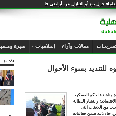
لماء حول بيع أو التنازل عن أراضي فلسطين للصهاينة
تصريحات
مقالات وآراء
إسلاميات
سيرة ومسير
الأخبار
 للتنديد بسوء الأحوال
رة مناهضة لحكم العسكر،
لاقتصادية وانتشار البطالة
عديد من اللافتات التى
ن. جاء ذلك ضمن فعاليات