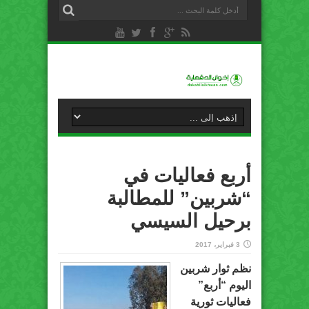
أربع فعاليات في
“شربين” للمطالبة
برحيل السيسي
3 فبراير، 2017
نظم ثوار شربين
اليوم “أربع”
فعاليات ثورية