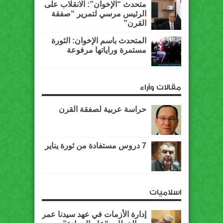
متحدث “الإخوان”: الانقلاب على
الرئيس مرسي لتمرير “صفقة
القرن”
المتحدث باسم الإخوان: الثورة
مستمرة وراياتها مرفوعة
مقالات وآراء
حراسة عربية لصفقة القرن
7 دروس مستفادة من ثورة يناير
اسلاميات
إدارة الأزمات في عهد سيدنا عمر