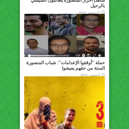
شاهد| أحرار المنصورة يطالبون السيسي
بالرحيل
27 سبتمبر، 2019
حملة “أوقفوا الإعدامات”: شباب المنصورة
الستة من حقهم يعيشوا
5 سبتمبر، 2019