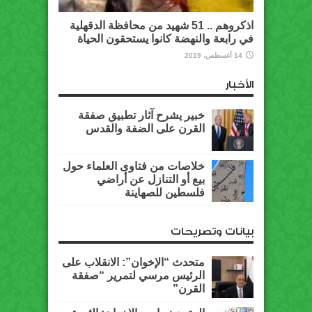
اذكروهم .. 51 شهيد من محافظة الدقهلية
في رابعة والنهضة كانوا يستحقون الحياة
14 أغسطس، 2019
الأخبار
خبير يشرح آثار تطبيق صفقة
القرن على الضفة والقدس
خلاصات من فتاوى العلماء حول
بيع أو التنازل عن أراضي
فلسطين للصهاينة
بيانات وتصريحات
متحدث “الإخوان”: الانقلاب على
الرئيس مرسي لتمرير “صفقة
القرن”