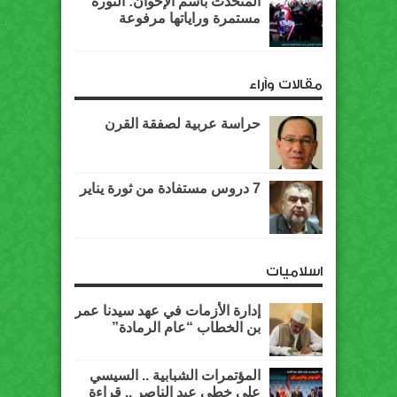
المتحدث باسم الإخوان: الثورة
مستمرة وراياتها مرفوعة
مقالات وآراء
حراسة عربية لصفقة القرن
7 دروس مستفادة من ثورة يناير
اسلاميات
إدارة الأزمات في عهد سيدنا عمر
بن الخطاب “عام الرمادة”
المؤتمرات الشبابية .. السيسي
على خطى عبد الناصر .. قراءة