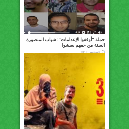
حملة “أوقفوا الإعدامات”: شباب المنصورة
الستة من حقهم يعيشوا
5 سبتمبر، 2019