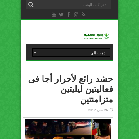
حشد رائع لأحرار أجا فى
فعاليتين ليليتين
متزامنتين
25 يناير، 2017