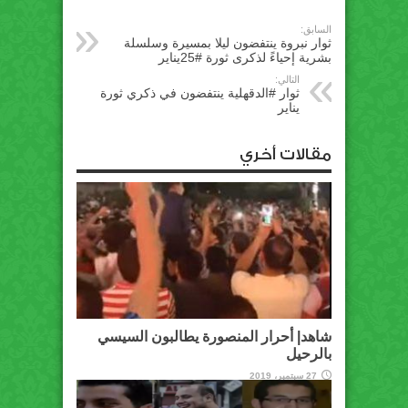
السابق:
ثوار نبروة ينتفضون ليلا بمسيرة وسلسلة
بشرية إحياءً لذكرى ثورة #25يناير
التالي:
ثوار #الدقهلية ينتفضون في ذكري ثورة
يناير
مقالات أخري
شاهد| أحرار المنصورة يطالبون السيسي
بالرحيل
27 سبتمبر، 2019