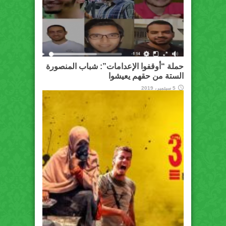
حملة “أوقفوا الإعدامات”: شباب المنصورة
الستة من حقهم يعيشوا
5 سبتمبر، 2019