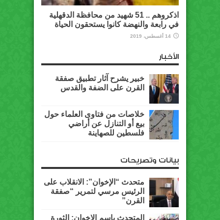
اذكروهم .. 51 شهيد من محافظة الدقهلية
في رابعة والنهضة كانوا يستحقون الحياة
14 أغسطس، 2019
الأخبار
خبير يشرح آثار تطبيق صفقة
القرن على الضفة والقدس
خلاصات من فتاوى العلماء حول
بيع أو التنازل عن أراضي
فلسطين للصهاينة
بيانات وتصريحات
متحدث “الإخوان”: الانقلاب على
الرئيس مرسي لتمرير “صفقة
القرن”
المتحدث باسم الإخوان: الثورة