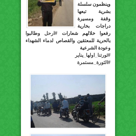
وينظمون سلسلة
بشرية تبعها
وقفة ومسيرة
دراجات بخارية
رفعوا خلالهم شعارات
#
ارحل
وطالبوا
بالحرية للمعتقين والقصاص لدماء الشهداء
وعودة الشرعية
#
ثورتنا_اولها_يناير
#
الثورة_مستمرة