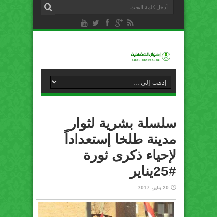
سلسلة بشرية لثوار
مدينة طلخا إستعداداً
لإحياء ذكرى ثورة
#25يناير
20 يناير، 2017