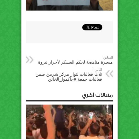
السابق:
مسيرة مناهضة لحكم العسكر ﻷحرار نبروة
التالي:
ثلاث فعاليات لثوار مركز شربين ضمن
فعاليات جمعة #حاكموا_الخائن
مقالات أخري