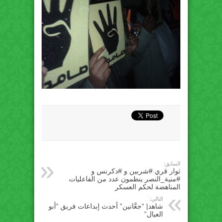
السابق:
ثوار قري #شربين و #دكرنس و
#منية_النصر ينظمون عدد من الفاعليات
المناهضة لحكم العسكر
التالي:
شاهد| “جعَّانين” أحدث إبداعات فريق “أبو
العيال”