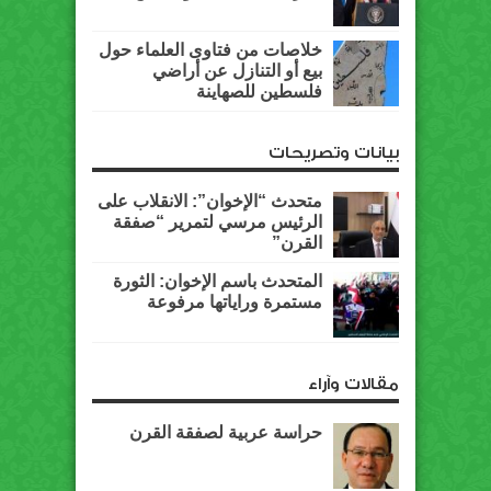
خلاصات من فتاوى العلماء حول
بيع أو التنازل عن أراضي
فلسطين للصهاينة
بيانات وتصريحات
متحدث “الإخوان”: الانقلاب على
الرئيس مرسي لتمرير “صفقة
القرن”
المتحدث باسم الإخوان: الثورة
مستمرة وراياتها مرفوعة
مقالات وآراء
حراسة عربية لصفقة القرن