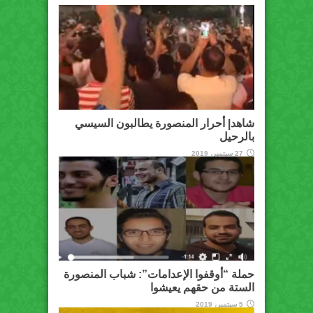
شاهد| أحرار المنصورة يطالبون السيسي
بالرحيل
27 سبتمبر، 2019
حملة “أوقفوا الإعدامات”: شباب المنصورة
الستة من حقهم يعيشوا
5 سبتمبر، 2019