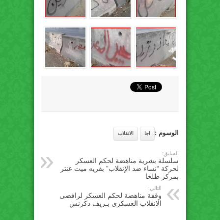
الوسوم :
اجا
الانقلاب
السابق:
سلسلة بشرية مناهضة لحكم العسكر
لحركة “نساء ضد الإنقلاب” بقريه ميت عنتر‬
بمركز طلخا
التالي:
وقفة مناهضة لحكم العسكر لرافضى
الانقلاب العسكرى بـريف دكرنس‬