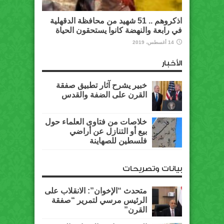
اذكروهم .. 51 شهيد من محافظة الدقهلية
في رابعة والنهضة كانوا يستحقون الحياة
14 أغسطس، 2019
الأخبار
خبير يشرح آثار تطبيق صفقة
القرن على الضفة والقدس
خلاصات من فتاوى العلماء حول
بيع أو التنازل عن أراضي
فلسطين للصهاينة
بيانات وتصريحات
متحدث “الإخوان”: الانقلاب على
الرئيس مرسي لتمرير “صفقة
القرن”