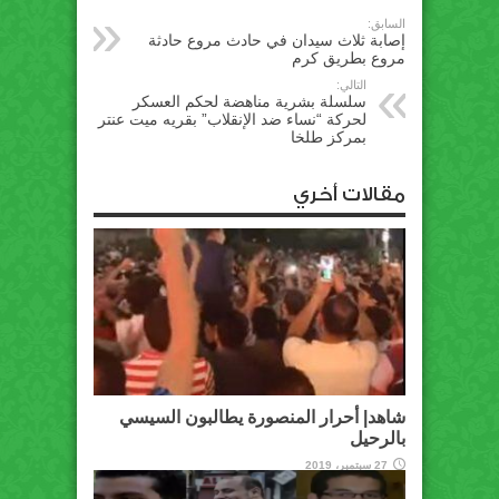
السابق:
إصابة ثلاث سيدان في حادث مروع حادثة
مروع بطريق كرم
التالي:
سلسلة بشرية مناهضة لحكم العسكر
لحركة “نساء ضد الإنقلاب” بقريه ميت عنتر‬
بمركز طلخا
مقالات أخري
شاهد| أحرار المنصورة يطالبون السيسي
بالرحيل
27 سبتمبر، 2019