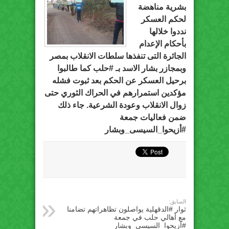
بشرية مناهضة
لحكم العسكر
نددوا خلالها
بأحكام الإعدام
الجائرة التى تنفذها سلطات الانقلاب بمصر
وبمجازر بشار الاسد بـ
#حلب
كما طالبوا
برحيل العسكر عن الحكم بعد ثبوت فشله
مؤكدين استمرارهم في الحراك الثوري حتى
زوال الانقلاب وعودة الشرعية. جاء ذلك
ضمن فعاليات جمعة
#أزيحوا_السيسى_وبشار
السابق:
ثوار #الدقهلية يواصلون تظاهراتهم تضامنا
مع أهالي حلب في جمعة
#أزيحوا_السيسي_وبشار