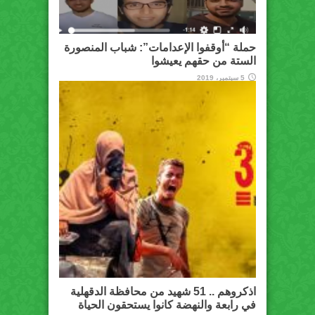
حملة “أوقفوا الإعدامات”: شباب المنصورة
الستة من حقهم يعيشوا
5 سبتمبر، 2019
اذكروهم .. 51 شهيد من محافظة الدقهلية
في رابعة والنهضة كانوا يستحقون الحياة