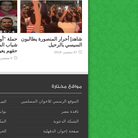
شاهد| أحرار المنصورة يطالبون
حملة “أوق
السيسي بالرحيل
شباب الم
حقهم يعي
27 سبتمبر، 2019
5 سبتمبر، 2019
مواقع مختارة
الموقع الرسمي للاخوان المسلمين
الصف
نافذة مصر
بوابة
الشبكة الدعوية
المك
صفحة إخوان الدقهلية
الحري