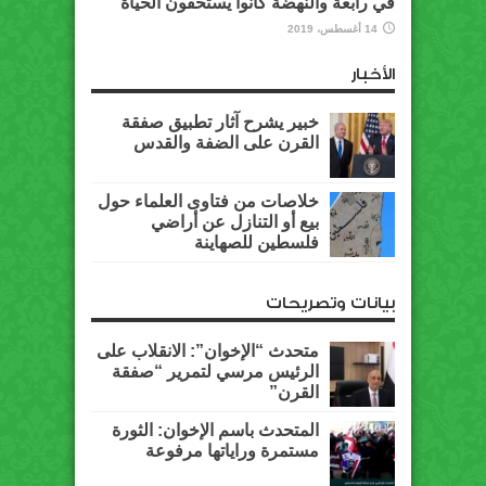
في رابعة والنهضة كانوا يستحقون الحياة
14 أغسطس، 2019
الأخبار
خبير يشرح آثار تطبيق صفقة
القرن على الضفة والقدس
خلاصات من فتاوى العلماء حول
بيع أو التنازل عن أراضي
فلسطين للصهاينة
بيانات وتصريحات
متحدث “الإخوان”: الانقلاب على
الرئيس مرسي لتمرير “صفقة
القرن”
المتحدث باسم الإخوان: الثورة
مستمرة وراياتها مرفوعة