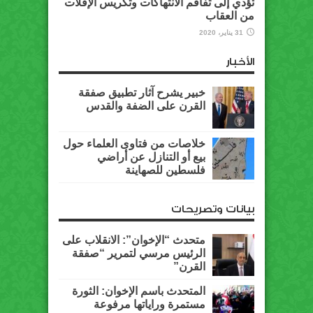
تؤدي إلى تفاقم الانتهاكات وتكريس الإفلات
من العقاب
31 يناير، 2020
الأخبار
خبير يشرح آثار تطبيق صفقة
القرن على الضفة والقدس
خلاصات من فتاوى العلماء حول
بيع أو التنازل عن أراضي
فلسطين للصهاينة
بيانات وتصريحات
متحدث “الإخوان”: الانقلاب على
الرئيس مرسي لتمرير “صفقة
القرن”
المتحدث باسم الإخوان: الثورة
مستمرة وراياتها مرفوعة