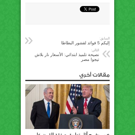
السابق:
إليكم 5 فوائد لقشور البطاطا
التالي:
نصيحة تلميذ ابتدائي: الأسعار نار بلاش
تيجوا مصر
مقالات أخري
خبير يشرح آثار تطبيق صفقة القرن على