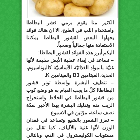
الكثير منا يقوم برمي قشر البطاطا
واستخدام اللب في الطبخ، الا ان هناك فوائد
يجهلها البعض لقشور البطاطا يمكننا
الاستفادة منها جمالياً وصحياً.
اليكم أبرز هذه الفوائد لقشور البطاطا:
– تساعد في إبقاء عملية الأيض سليمة لأنّها
غنيّة بالمواد الغذائيّة الأساسيّة كالبوتاسيوم،
الحديد، الفيتامين B3 والفيتامين K.
– تنظيف البشرة بواسطة تونر قشور
البطاطا! كلّ ما يجب القيام به هو وضع كوب
من قشور البطاطا في الخلاط واستخراج
الزيت منه وتدليك البشرة بهذا الأخير لمدّة
نصف ساعة، مرّتين في الاسبوع.
– تعزز الشعور بالشبع وتساعد في فقدان
الوزن لأنّها غنية بالألياف، كما تقلل من
مستويات الكوليسترول في الدم، وبالتالي