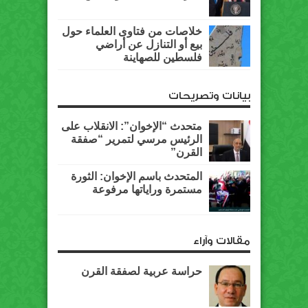
خلاصات من فتاوى العلماء حول
بيع أو التنازل عن أراضي
فلسطين للصهاينة
بيانات وتصريحات
متحدث “الإخوان”: الانقلاب على
الرئيس مرسي لتمرير “صفقة
القرن”
المتحدث باسم الإخوان: الثورة
مستمرة وراياتها مرفوعة
مقالات وآراء
حراسة عربية لصفقة القرن