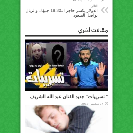
التالي:
الدولار يكسر حاجز الـ18.30 جنيهًا.. والريال
يواصل الصعود
مقالات أخري
” تسريبات” جديد الفنان عبد الله الشريف
27 سبتمبر، 2019