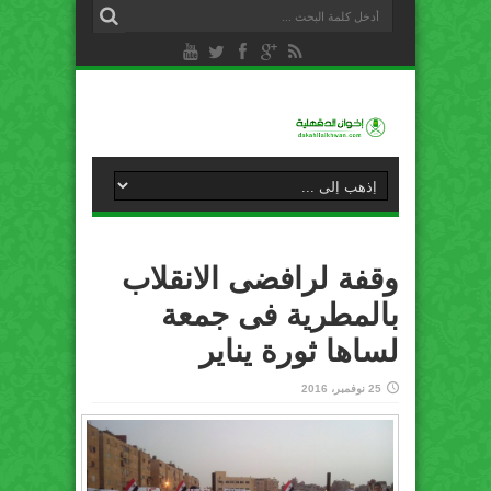
وقفة لرافضى الانقلاب
بالمطرية فى جمعة
لساها ثورة يناير
25 نوفمبر، 2016