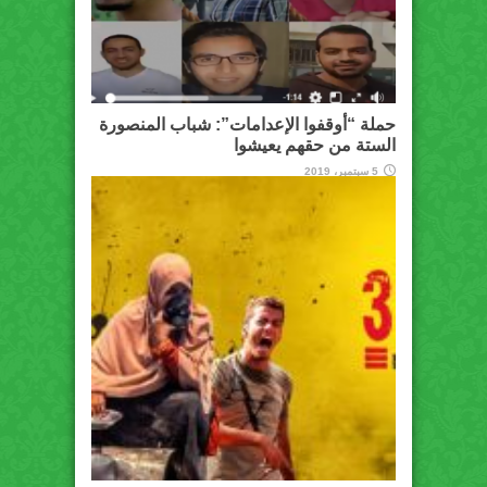
حملة “أوقفوا الإعدامات”: شباب المنصورة
الستة من حقهم يعيشوا
5 سبتمبر، 2019