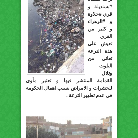
#بسنديلة و
قري #حلاوة
و #الزهراء
و كثير من
القري
تعيش على
هذة الترعة
تعانى من
التلوث
وتلال
القمامة المنتشر فيها و تعتبر مأوى
للحشرات و الامراض بسبب اهمال الحكومة
فى عدم تطهير الترعة .