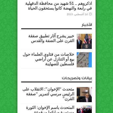
اذكروهم .. 51 شهيد من محافظة الدقهلية
في رابعة والنهضة كانوا يستحقون الحياة
14 أغسطس، 2019
الأخبار
خبير يشرح آثار تطبيق صفقة
القرن على الضفة والقدس
خلاصات من فتاوى العلماء حول
بيع أو التنازل عن أراضي
فلسطين للصهاينة
بيانات وتصريحات
متحدث “الإخوان”: الانقلاب على
الرئيس مرسي لتمرير “صفقة
القرن”
المتحدث باسم الإخوان: الثورة
مستمرة وراياتها مرفوعة