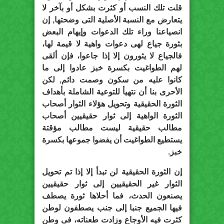
قلت تلك النسب أو كثرت بشكل أو بآخر لا
يتعارض مع النسبة الأصلية التى وضحتها, إن
انصياعنا وراء تلك الدعوات وإيهام البعض
بثورة جياع لهى دعوات واهية لا قيمة لها،
فالجياع لا يثورون إلا إذا جاعوا، فإن ألقى
لهم الطواغيت بكسرة خبز عادوا إلى ما
كانوا عليه من سكون وصمت دائم, لكن
الأحرى بنا أن نتهيأ للتوعية الشاملة بأهداف
الثورة الحقيقية وتحويل هؤلاء الثوار أصحاب
الثورة الواهية إلى ثوار حقيقيين أصحاب
مطالب حقيقية ليست مطالب مؤقتة
يستطيع الطواغيت أن يفضوا جموعها بكسرة
خبز.
إن الثورة الحقيقية لن تبدأ إلا إذا تم تحويل
الثوار غير الحقيقيين إلى ثوار حقيقيين
يصنعون الحدث، فما أحلاها ثورة يصطف
فيها الجميع جنبا إلى جنب يصطفون لوطن
كثرت فيه الأوجاع وزادت طعناته، فى وطن