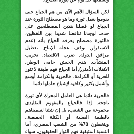
لكن السؤال الأهم الآن من هم الجياع حتى
يقوموا بعمل ثورة وما هو مصطلح الثورة عند
الجياع لو فصلنا هذين المصطلحين على
حده.. لوجدنا تناقضا شديدا بين اللفظين،
فالثورة مصطلح يعرفه الجياع بأنه (عدم
الاستقرار, توقف عجلة الإنتاج, تعطيل
مرافق الدولة, ضرب الاقتصاد, تخريب
المنشآت, هدم الجيش حامى الوطن,
الانفلات الأمنى), أما الجياع فهم طبقة لا تثور
للحرية أو الكرامة، فالحرية والكرامة أوسع
وأشمل بكثير وكافيه لإشباع حاملها دائما.
فالحرية دائما هى العامل المحرك لأى ثورة
ناجحة, إذا فالجياع بالمفهوم التقليدى
مجموعة من الشعب، بل إن شئنا لسميناهم
بالطبقة الصلبة أو الكتلة الحقيقية..
ويتخطون 70% من الشعب المصرى، أما
النسبة المتبقية فهم الثوار الحقيقيون، سواء