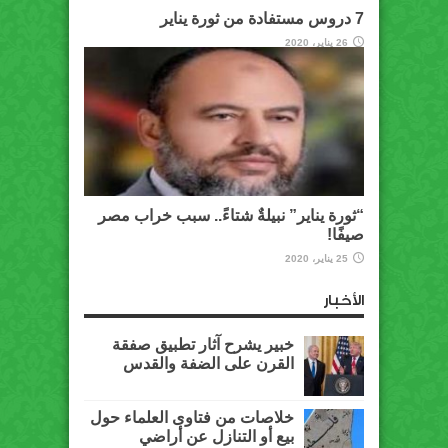
7 دروس مستفادة من ثورة يناير
26 يناير، 2020
“ثورة يناير” نبيلةٌ شتاءً.. سبب خراب مصر
صيفًا!
25 يناير، 2020
الأخبار
خبير يشرح آثار تطبيق صفقة
القرن على الضفة والقدس
خلاصات من فتاوى العلماء حول
بيع أو التنازل عن أراضي