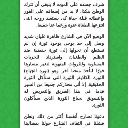
شرف جسده على الموت لا ينبغى أن نترك
الوطن هكذا، لا بد من إسعافه على الفور
وإعطائه قبلة حياة كى يستعيد روحه التى
انتزعها الطغاة عنوة ورغما عنا جميعا.
الوضع الآن فى الشارع ظاهرة غليان شديد
وصل إلى حد يوحى بوجود ثورة إن لم
نستطع أن نحولها إلى ثورة حقيقية ضد
الظلم والطغيان واسترداد للحريات
المسلوبة وللثروات المنهوبة لتغير مسارها
فورًا لتأخذ منحنا آخر وهو (ثورة الجياع)
الثورة الكاذبة, الثورة التى ستأكل الثورة
الحقيقية, إلا أنى محذركم جميعا من السير
قدما فى هذا الطريق والتعريض له
والتسويق لجياع الثورة الذين سيأكلون
الثورة.
دعونا نصارح أنفسنا أكثر من ذلك ونعلن
فشلنا فى التفاف الشارع حولنا بمطالبنا