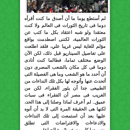
لم أستطع يوما ما أن أصدق ما كنت أقرأه
دوما فى تاريخ الثورات فى العالم ولا كنت
معتقدا ولو شبه اعتقاد بكل ما كتب عن
الثورات العالمية، لكننى اصطدمت بواقع
مؤلم للغاية ليس غريبا علي، فلقد اطلعت
على تفاصيل السيناريو قبل ذلك، لكن الآن
الوضع مختلف تماما، فطالما كنت أنادى
دوما فى كل مكان بالشعب المصرى دون
أن أحدد ما هو الشعب وما هى الفصيلة التى
أتحدث عنها وأتوجه لها بكل تلك النداءات من
الطبيعى جدا أن يثور الفقراء، لكن من
الغريب فى مصر أن الفقراء فى سبات
عميق.. لم أعرف لماذا وصلنا إلى هذا الحد،
لكنها هى الحقيقة المرة التى لا بد أن أنوه
عليها بعد أن استمعت إلى تلك النداءات
والادعاءات والافتراضات التى تطلق
ونسمعها كل يوم عن (ثورة الجياع).