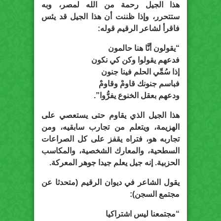
هذا الجيل رحمة من الله لمصر، وبه
ستتحرر، وإذا ظننت أن هذا الجيل قد يئس
فاقرأ لشاعر الرقيم قوله:
“يقولون أنَّا هنا حالمون
فدعهم يقولوا وكن كي نكون
إذا سُمِّي الحلم فينا جنون
فباسم جنونك قاومْ وقاومْ
ودعهم بعقل الخنوع يفرُّوا”.
هذا الجيل الذي يقاوم حتى يستعصي على
الهزيمة، ويتعلم من تجارب سابقيه، ومن
تجاربه هو، فتراه يقفز على كل الصراعات
السطحية، والمعارك الشخصية، والمكاسب
الحزبية. إنه جيل يعلم جيدا جوهر المعركة.
يقول الشاعر في ديوان الرقيم (متحدثا عن
مجتمع السجن):
“مجتمعنا ليس اشتراكيا