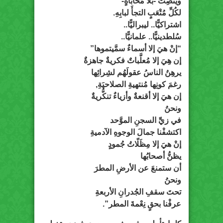
ويُنْصِتُ -بلا مُحاباةٍ-
لكُلِّ مُتْعَبٍ التجأَ لبابِهِ.
اشتراكيًّا.. ليبراليًّا..
سُلطدينيًّا.. علمانيًّا..
“إنْ هيَ إلا أسماءٌ سمَّيتموها”
إن هِيَ إلا مُعلَّباتٌ فكريةٌ جاهزةٌ
يرهِنُ الناسُ عقولَهُم لشِرائِها
رغمَ كونِها مُنتهيةِ الصلاحيَةِ,
إن هيَ إلا أقنعةٌ وأزياءٌ تنكُّريةٌ
ونحنُ
في زيِّ السجنِ الموَّحد
اكتشفْنا جمالَ الوجوهِ الآدميةِ
إنْ هيَ إلا مِظَلّاتُ جُمودٍ
يظنُّ أصحابُها
أن ستمنعَ عن الأرضِ المطرَ
ونحنُ
تحتَ سقفِ الجُدرانِ الأربعةِ
عرفْنا بحقٍ نِعْمةَ المطر”.