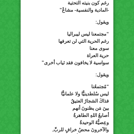
رغم كون بنيته التحتية
-المادية والنفسية- مشاعْ”
ويقول:
“مجتمعنا ليس ليبراليا
رغم الحرية التي لن تعرفها
سوى معنا
حرية العراة
سواسية لا يخافون فقد ثياب أخرى”
ويقول:
“مُجتمعُنا
ليس سُلطدينيًّا ولا علمانيًّا
فذاكَ الشجارُ العتيقُ
بينَ مَن يظنونَ أنهم
أصابعُ اللهِ الطاهرةُ
وعِصيُّهُ الوحيدةُ
والآخرونَ محضُ خرافٍ للربِّ,