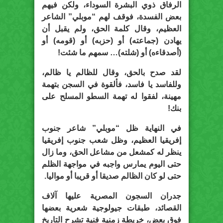
الرفاق ذوي البشرة السوداء، ولكن فيهم
بعض الفسدة، فوقف لهم “موبلي” الشاعر
العظيم، وقال كلمة الحق، ولم يقبل أن
يهادن (جماعته) أو (حزبه) أو (قومه) أو
(أصدقاءه) أو (شلته)… سمهم ما شئت!
لقد صدح بالحق، وقال للظالم يا ظالم،
وللفاسد يا فاسد، فألقوة في السجن بتهمة
مهينة، لفقوا له تهمة السطو المسلح على
بنك!
في النهاية ظل “موبلي” شاعر جنوب
إفريقيا العظيم، وظل شعب جنوب إفريقيا
ينظر له كمشعل من مشاعل الحق، وما زال
حتى اليوم يمارس واجبه في مواجهة الظلم
حتى لو كان الظالم صديقا أو قريبا أو مواليا.
جدران السجون المصرية عليها آلاف
القصائد، طبقات جيولوجية شعرية بعضها
فوق بعض، خريطة زمنية فنية تشرح التاريخ