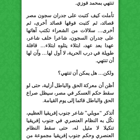
تنتهي بمحمد فوزي.
تأملت كيف كتبت على جدران سجون مصر
قصائد، ثم كتبت فوقها قصائد أخرى، ثم
أخرى… سلالات من الشعراء تكتب آهاتها
على جدران السجون، شاعرا خلف شاعر،
عهدا بعد عهد، ابتلاء يتلوه ابتلاء… قافلة
طويلة في درب الحرية، لا أول لها… وآن لها
أن تنتهي.
ولكن… هل يمكن أن تنتهي؟
أظن أن معركة الحق والباطل أزلية، حتى لو
سقط حكم العسكر في مصر، سيظل صراع
الحق والباطل قائما إلى يوم القيامة.
أتذكر “موبلي” شاعر جنوب إفريقيا العظيم،
نكّل به النظام العنصري في جنوب إفريقيا
تنكيلا لا مثيل له، حتى سقط النظام
العنصري وحكم جنوب إفريقيا مجموعة من