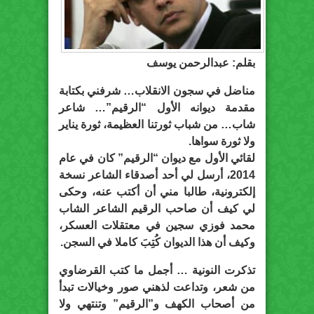
بقلم: عبدالرحمن يوسف
مناضل في سجون الانقلاب… شرفني بكتابة
مقدمة ديوانه الأول “الرقيم”… شاعر
شاب… من شباب ثورتنا العظيمة، ثورة يناير
ولا ثورة سواها.
لقائي الأول مع ديوان “الرقيم” كان في عام
2014، أرسل لي أحد أصدقاء الشاعر نسخة
إلكترونية، طالبا مني أن أكتب عنه، وحكى
لي كيف أن صاحب الرقيم الشاعر الشاب
محمد فوزي سجين في معتقلات العسكر،
وكيف أن هذا الديوان كُتِبَ كاملا في السجن.
تذكرت النونية … أجمل ما كتب القرضاوي
من شعر، وتداعت لذهني صور وخيالات تبدأ
من أصحاب الكهف و”الرقيم” وتنتهي ولا