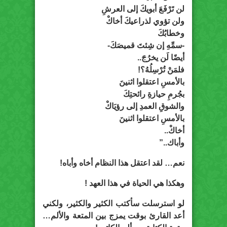
لن تَرْفَعَ أبويكَ إلى العرشِ
ولن تؤوي لذراعيكَ أخاكْ
وخطابُكَ
-سمِّهِ إن شِئتَ قميصَكَ-
أيضًا لَن يخرُجَ..
فلمَنْ تُرْسِلُهُ؟!
بالأمسِ اعتقلوا اثنينَ
بجُرمِ حيازةِ رائحتِكَ
والشوقِ العمدِ إلى رؤيَاكْ
بالأمسِ اعتقلوا اثنينَ
أخاكْ..
وأباك..”
نعم… لقد اعتقل هذا النظام أخاه وأباه!
وهكذا هي الحياة في هذا العهد !
لو استرسلت سأكتب الكثير والكثير، ولكني
أعد القارئ بوقت يمزج بين المتعة والألم…