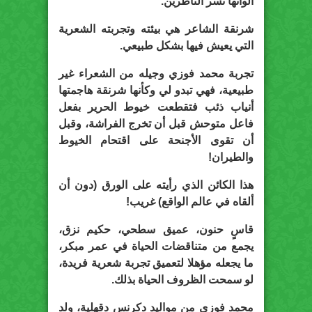
ألوانها تسر الناظرين.
شرنقة الشاعر هي بيئته وتجربته الشعرية
التي يعيش فيها بشكل طبيعي.
تجربة محمد فوزي وجيله من الشعراء غير
طبيعية، فهي تبدو لي وكأنها شرنقة هاجمتها
أنياب ذئب فتقطعت خيوط الحرير بفعل
فاعل متوحش قبل أن تخرج الفراشة، وقبل
أن تقوى الأجنحة على اقتحام الخيوط
والطيران!
هذا الكائن الذي رأيته على الورق (دون أن
ألقاه في عالم الواقع) غريب!
قاسٍ حنون، عميق سطحي، حكيم نزق،
يجمع من متناقضات الحياة في عمر مبكر،
ما يجعله مؤهلا لتعميق تجربة شعرية فريدة،
لو سمحت الظروف الحياة بذلك.
محمد فوزي من مواليد دكرنس دقهلية، ولد