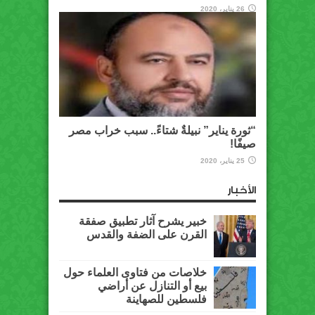
26 يناير، 2020
“ثورة يناير” نبيلةٌ شتاءً.. سبب خراب مصر
صيفًا!
25 يناير، 2020
الأخبار
خبير يشرح آثار تطبيق صفقة
القرن على الضفة والقدس
خلاصات من فتاوى العلماء حول
بيع أو التنازل عن أراضي
فلسطين للصهاينة