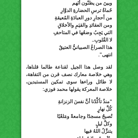
وبينَ من يظنّون أنَهم
حُماةُ ترسِ الحضارةِ الدوَّارِ
من أحجارِ دورِ العبادَةِ المُعيقةِ
ومن العقائدِ والقيَمِ والأخلاقِ
التي يَجِبُ وضعُها في المتاحفِ
لا القُلوبِ..
هذا الصراعُ الصبيانيُّ العتيقُ
انتهى”.
لقد وصل هذا الجيل لقناعة طالما قلناها،
وهي خلاصة معارك نصف قرن من التفاهة،
لا طائل وراءها سوى تمكين المستبدين،
خلاصة المعركة يقولها محمد فوزي:
“منذُ تأكَّدْنا أنَّ نفسَ الزنزانةِ
كُلَّ نهارٍ
تُصبحُ مسجدًا وجامعةً ومَلعْبًا
وكلَّ ليلٍ
يتنزَّلُ اللهُ فيها