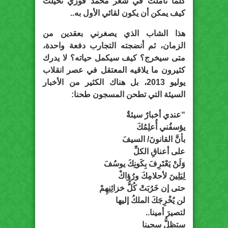
كلما تأملت في شعر محمد فوزي تخيلت
كيف يمكن أن يكون لقائي الأول به..
هذا الشاب الذي يصغرني بعقدين من
الزمان، ثم أنضجته التجارب دفعة واحدة،
متى سيخرج؟ كيف سيكمل حياته؟ لا يدرك
كثيرون ما يلاقيه المعتقل في عصر انقلاب
يوليو 2013، بل هناك الكثير من الأخبار
السيئة التي تطحن المسجون طحنا:
“عندي أخبارٌ سيئةٌ
يؤسفُني أُعلِمُكَ
بأنَّ القانونَ/ السيفَ
على أعناقِ الكلِّ
وَلَنْ يَعْتَرِفَ بِكَونِكَ يوسُفَ
لِيَلِينَ لأحلامِكَ ورُؤاكْ
حتى إن خَرُبَتْ كُلُّ خزائِنِهِمْ
لن يُخْرِجَكَ الملكُ إليها
لتصيرَ أمينا..
ستظلُّ سجينا