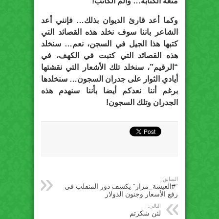
متعة الكتابة… وألم الكاتب!
وكما أعد قارئ الديوان بذلك… فإنني أعد
الشاعر باننا سوف نخلد هذه القصائد التي
كتبها هذا الجيل في السجن، نعم… سنخلد
هذه القصائد التي كتبت في الكهف، في
“الرقيم”، سنخلد تلك الأشعار التي نقشتها
أيادي الثوار على جدران السجون… سنخلدها
برغم أننا نعدكم أيضا بأننا سنهدم هذه
الجدران وتلك السجون!
السابق:
“#العيشة_مرار” يكشف دور المنقلب في
رفع الأسعار وجنون الدولار
التالي:
لئن شكرتم