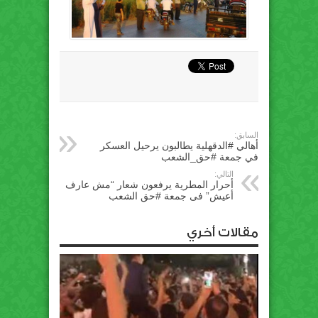
السابق:
أهالي #الدقهلية يطالبون يرحيل العسكر
في جمعة #حق_الشعب
التالي:
أحرار المطرية يرفعون شعار “مش عارف
أعيش” فى جمعة #حق الشعب
مقالات أخري