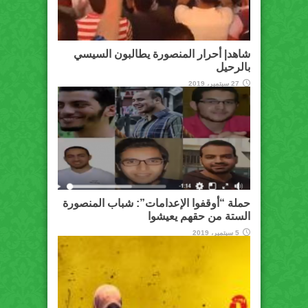
شاهد| أحرار المنصورة يطالبون السيسي
بالرحيل
27 سبتمبر، 2019
حملة “أوقفوا الإعدامات”: شباب المنصورة
الستة من حقهم يعيشوا
5 سبتمبر، 2019