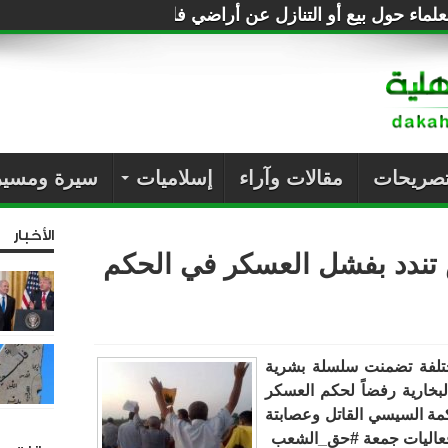
القرن
لماء حول بيع أو التنازل عن أراضي فلسطين للصهاينة
تصريحات
مقالات وآراء
إسلاميات
سيرة ومسير
الأخبار
س تندد بفشل العسكر في الحكم
يات ثورية مختلفة تضمنت سلسلة بشرية
بخارية رفضاً لحكم العسكر
مة السيسي القاتل وعصابتة
عاليات جمعة
#حق_الشعب