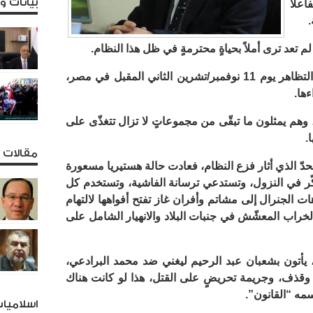
بيانات 
لاً
.
تعد ترى أملاً بحياةٍ محترمةٍ في ظل هذا النظام.
لا أحد يعلم من أين تدحرجت الدعوة إلى التظاهر يوم 11 نوفمبر/تشرين الثاني المقبل في مصر،
ها.
هم يمثلون ما تبقّى من مجموعاتٍ لا تزال تتغذّى على
.
مقالات و
لحدّ الذي أثار فزع النظام، فعادت حالة هستيريا مسعورة
فكّر في النزول، وتستدعي ترسانة الفاشية، وتستخدم كل
ت الجنرال إلى مشاتم وأفران غاز تفتح أفواهها لالتهام
خراب المعشّش في جنبات البلاد والانهيار الشامل على
، يأتون بشعبان عبد الرحيم ليغني ضد محمد البرادعي،
وقذف، وجريمة تحريضٍ على القتل، هذا لو كانت هناك
سمه “القانون”.
اسلاميا