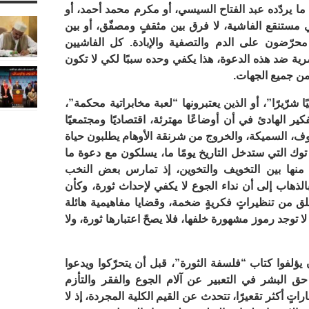
ما يردّده عبد الفتاح السيسي، أو مكرم محمد أحمد، أو
 مستنقع الفاشية، لا فرق بين مثقفٍ ومصفّق، أو بين
رّضون على الدم والتصفية والإبادة. كل الفاشيين
رية ضد هذه الدعوة، هذا يكفي وحده سببًا لكي لا تكون
ن جميع الجهات.
ا شرّيرًا”، أو الذين يعتبرونها “لعبة مخابراتية محكمة”،
 الهادئ في أن أوضاعًا مهترئة، اقتصاديًا ومجتمعيًا
وف، السميكة، والخروج من شرنقة الأوهام يطلبون حياة
وك التي ستدخل التاريخ يومًا ما، يسلكون مع دعوة ما
منها بين التخويف والتخوين، إذ تمارس بعض النخب
الذهاب إلى أن نداء الجوع لا يكفي لإحداث ثورة، وكأن
لق من تنظيراتٍ فكريةٍ ضخمة، وقضايا مفاهيمية هائلة
ا توجد رموز مشهورة خلفها، فلا يصحّ اعتبارها ثورة، ولا
ؤلفوا كتاب “فلسفة الثورة”، قبل أن يتحرّكوا ويدعوا
ق البشر في التعبير عن آلام الجوع والفقر والتأزم
اتٍ أكثر تقعيرًا، تتحدث عن القيم الكلية المجردة، إذ لا