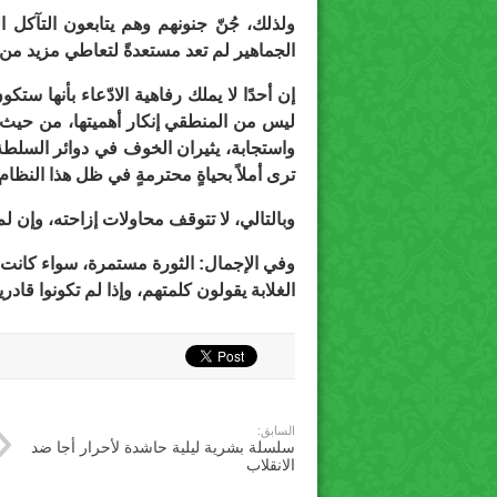
ولذلك، جُنّ جنونهم وهم يتابعون التآكل ا
الجماهير لم تعد مستعدةً لتعاطي مزيد من ا
إن أحدًا لا يملك رفاهية الادّعاء بأنها ستك
ليس من المنطقي إنكار أهميتها، من حيث ال
واستجابة، يثيران الخوف في دوائر السلط
ترى أملاً بحياةٍ محترمةٍ في ظل هذا النظام.
وبالتالي، لا تتوقف محاولات إزاحته، وإن ل
وفي الإجمال: الثورة مستمرة، سواء كانت م
الغلابة يقولون كلمتهم، وإذا لم تكونوا قاد
السابق:
سلسلة بشرية ليلية حاشدة لأحرار أجا ضد
الانقلاب