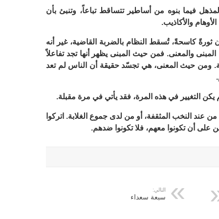
لمذهل فيما بنوه من أساطير تتساقط تباعاً، وتنبئ بأن
لأوهام والأكاذيب.
ون ثورةً كاسحةً، تُسقط النظام بالضربة القاضية، غير أنه
مبنى والمعنى. فمن حيث المبنى يظهر أنها تجد تفاعلاً
ة. ومن حيث المعنى، هي تجسّد حقيقة أن الناس لم تعد
م يكن التغيير في هذه المرة، فقد يأتي في مرة مقبلة.
ن عند النخب المثقفة، أو من لدى جموع الغلابة. اتركوا
رين على أن تكونوا معهم، فلا تكونوا ضدهم.
التالي:
سبعة سعداء