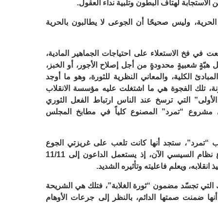
ن الاستجابة لهتاف البطون وتلبية نداء العقول.
حرية، وليس صحيحًا أن الجوعى لا يطالبون بالحرية
قعت في فخ الاستعلاء على احتياجات الجماهير المادية،
هبّةٍ شعبيةٍ محدودةٍ من أجل إصلاح الأجور، أو الخبز،
مبادئ الكلية، والمعاني النظرية للثورة، وهو ما أوجد
نة، تلك الفجوة هي ما اشتغلت عليه مؤسسة الانقلاب
الأولى” التي ترسخ عند الناس ارتباط الفعل الثوري
لى مشروع “تمرد” المصنوع كلياً في مطابخ المجلس
اب “تمرد”، ستجد أنها كانت تلعب على غريزتي الجوع
والخوف عند الجماهير، وهذا ما يثير فزع نظام السيسي الآن، إذ يستعمل الداعون إلى 11/11
انقلابه، ويعلم فاعليته وتأثيره الشديد.
التي تجسّد مضمون “ثورة الغلابة”، فتلك هي الشريحة
أنها ضمنت صمتها الدائم، بالنظر إلى جرعات الأوهام