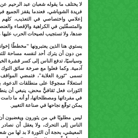
لا يختلف ما يقوله شعبان عبد الرحيم عن 
فريدة الشوباشي، فعندما يقفز الجميع في
إعلامي واختصاصي في التعذيب، كلهم مح
والمتسفّلين في الكراهية والإقصاء والعنص
ضدها، ولا تستجيب لصيحات الحرب عليها م
يستوي هنا الذين يعتبرونها “مخططًا إخوانيً
من دون أن يترك أحد لنفسه مساحة للتفكير
وسياسيًا، تدفع الناس إلى كسر قشرة الخ
آدمية. وكما فعلوا مع صرخة سائق التوك ت
تسمى “ثورة الغلابة”، فتمضي المواقف 
استعلاءً ممجوجًا على منطلقات الدعوة، ب
الثورات فعل ثقافيٌّ محض، ينبغي أن ينط
في مفرداتها ومصطلحاتها، أو أنه ما دامت ل
يمكن توقّع نجاحها في صناعة التغيير.
ليس مطلوبًا في من يثورون ويغضبون أن ي
الناس إلى التحرك، ولا يعقل أن نصادر ح
المعيشي، بحجة أن الثورة لا بد لها من شعار