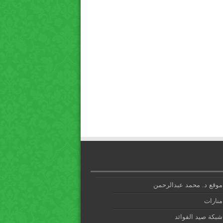
موقع د. محمد عبدالرحمن
منارات
شبكة صيد الفوائد