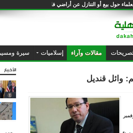
لماء حول بيع أو التنازل عن أراضي فلسطين للصهاينة
تصريحات
مقالات وآراء
إسلاميات
سيرة ومسير
الأخبار
نكار أهمية مظاهرات 11 نوفمبر