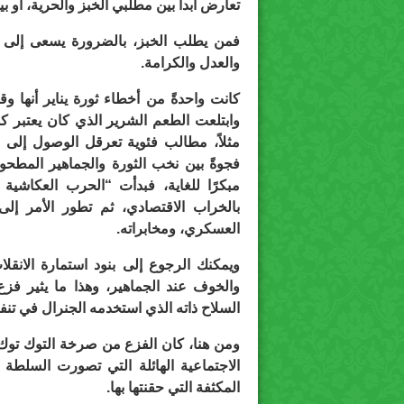
تعارض أبداً بين مطلبي الخبز والحرية، أو بي
فمن يطلب الخبز، بالضرورة يسعى إلى ال
والعدل والكرامة.
كانت واحدةً من أخطاء ثورة يناير أنها و
وابتلعت الطعم الشرير الذي كان يعتبر كل 
مثلاً، مطالب فئوية تعرقل الوصول إلى ال
فجوةً بين نخب الثورة والجماهير المطحو
مبكرًا للغاية، فبدأت “الحرب العكاشية 
بالخراب الاقتصادي، ثم تطور الأمر إ
العسكري، ومخابراته.
ويمكنك الرجوع إلى بنود استمارة الانقل
السلاح ذاته الذي استخدمه الجنرال في تنفيذ 
ومن هنا، كان الفزع من صرخة التوك توك 
الاجتماعية الهائلة التي تصورت السلطة 
المكثفة التي حقنتها بها.