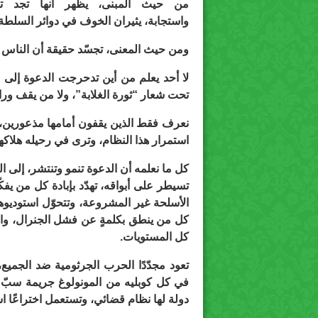
من حيث المبنى، يظهر أنها تجد تفاع
واستجابة، يثيران الخوف في دوائر السلطة
ومن حيث المعنى، تجسّد حقيقة أن الناس لم 
تحت شعار “ثورة الغلابة”، ولا من يقف وراء
نعرف فقط الذين يقفون أمامها مذعورين، و
استمرار هذا النظام، وترى في رحيله هلاكها
كل ما نعلمه أن الدعوة تنمو وتنتشر، إلى ا
تسيطر على أبواقه، تهدّد بإبادة كل من ي
الأسلحة غير المشروعة، وتتحوّل استوديوها
كل من ينطق بكلمةٍ عن فشل الجنرال، وال
كل المستويات.
تعود مجدّدًا الحرب الجرثومية ضد الجميع
في كل كوبليه من المونولوغ جريمة سبّ 
دولة لها نظام قضائي، وتستعمل اختراعًا ا