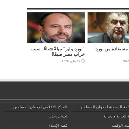
مستفادة من ثورة
“ثورة يناير” نبيلةٌ شتاءً.. سبب
خراب مصر صيفًا!
25 يناير، 2020
حة الرسمية للإخوان المسلمين
المركز الإعلامي للإخوان المسلمين
 الحرية والعدالة
إخوان ويكي
تبة الوقفية
قصة الإسلام