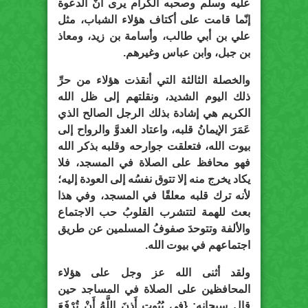
عليه وسلم وصحبه الكرام يرى أنّ الدعوة
إنّما قامت على أكتاف هؤلاء الشباب، مثل
علي بن أبي طالب، وأسامة بن زيد، ومعاذ
بن جبل، وابن عباس وغيرهم.
والخصلة الثالثة التي أنقذت هؤلاء من حرِّ
ذلك اليوم الشديد، ونقلتهم إلى ظل الله
الكريم هي إشادة بذلك الرجل الصالح الذي
عَمَرَ الإيمانُ قلبه، واعتاد الغدوَّ والرواح إلى
بيوت الله، فتعلقت جوارحه وقلبه بذكر الله
فهو محافظ على الصلاة في المسجد، فلا
يكاد يخرج منه إلا تتوق نفسُه إلى العودة إليه؛
لأنه ترك قلبه معلقًا في المسجد، وفي هذا
بعث للهمة لتتشرب القلوبُ حب الاجتماع
والألفة وتتوحدَ صفوفُ المسلمين عن طريق
اجتماعهم في بيوت الله.
ولقد أثنى الله عز وجل على هؤلاء
المحافظين على الصلاة في المساجد حين
قال سبحانه: {فِي بُيُوتٍ أَذِنَ اللَّهُ أَنْ تُرْفَعَ