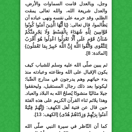
وجل، وبالعدل قامت السماوات والأرض،
والعدل شريعة الله، والله تعالى يمقت
الظلم، وقد حرمه على نفسه ونهى عباده أن
يَظَّالموا، قال تعالى: {يَا أَيُّهَا الَّذِينَ آمَنُوا كُونُوا
قَوَّامِينَ لِلَّهِ شُهَدَاءَ بِالْقِسْطِ وَلَا يَجْرِمَنَّكُمْ
شَنَآنُ قَوْمٍ عَلَى أَلَّا تَعْدِلُوا اعْدِلُوا هُوَ أَقْرَبُ
لِلتَّقْوَى وَاتَّقُوا اللَّهَ إِنَّ اللَّهَ خَبِيرٌ بِمَا تَعْمَلُونَ}
[المائدة: 8].
ثم يبين صلّى الله عليه وسلم للشباب كيف
يكون الإقبال على الله وطاعته وعبادته منذ
بدء حياتهم وهم يدرجون في مدارج الصِّبا؛
ليكونوا بعد ذلك رجال المستقبل، وليحققوا
جيلا مثاليًا منشودًا يُصلحُ الله به البلاد والعباد.
وهذا يلائم ثناء القرآن الكريم على هذه الفئة
حين قال عن فتية أهل الكهف: {إِنَّهُمْ فِتْيَةٌ
آمَنُوا بِرَبِّهِمْ وَزِدْنَاهُمْ هُدًى} [الكهف: 13].
كما أن النّاظر في سيرة النبي صلّى الله