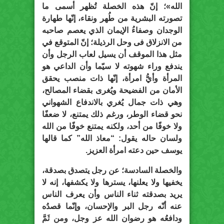
الله»؛ إنّ هذه الخصلة تُظهر أسمى ما
تصورته البشرية من طُهر ونقاء، إنّها طهارة
الوجدان وصفاءُ الإيمان الذي يعصم صاحبه
من الانزلاق فى وحل الرذيلة؛ إنّ المتوقع في
مثل هذا الموقف أن يسيل لعاب الرجل وأن
يندفع وراء شهوته لا سيّما وأن الداعي هو
المرأة وأيُّ امرأة، إنّها ذات منصب يحقق
الأمان من الفضيحة ويُغرى بقضاء المصالح،
وهي ذات جمال يُغري بالاندفاع الشهواني
نحو قضاء الوطر، ورغم ذلك يمتنع، لا ضعفًا
ولا خوفًا من أحد، ولكنه يمتنع خوفًا من الله
ولسان حاله يقول: “معاذ الله” كما قالها
يوسف حين دعته امرأة العزيز.
والخصلة السادسة؛ عن رجل يتصدق بصدقة،
يخفيها ولا يعلنها، يسترها ولا يكشفها، إنه لا
يريد بصدقته ثناء الناس وأن يعرف الناس
عنه أنّه رجل البر والإحسان، وإنّما قصدُه
ودافعُه هو رضوان الله عز وجل، ومن ثَمَّ