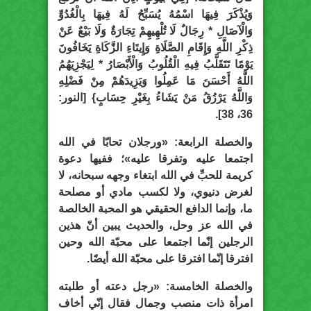
وَيُذْكَرَ فِيهَا اسْمُهُ يُسَبِّحُ لَهُ فِيهَا بِالْغُدُوِّ
وَالْآصَالِ * رِجَالٌ لَا تُلْهِيهِمْ تِجَارَةٌ وَلَا بَيْعٌ عَنْ
ذِكْرِ اللَّهِ وَإِقَامِ الصَّلَاةِ وَإِيتَاءِ الزَّكَاةِ يَخَافُونَ
يَوْمًا تَتَقَلَّبُ فِيهِ الْقُلُوبُ وَالْأَبْصَارُ * لِيَجْزِيَهُمُ
اللَّهُ أَحْسَنَ مَا عَمِلُوا وَيَزِيدَهُمْ مِنْ فَضْلِهِ
وَاللَّهُ يَرْزُقُ مَنْ يَشَاءُ بِغَيْرِ حِسَابٍ} [النور:
36، 38].
والخصلة الرابعة: «ورجلان تحابّا في الله
اجتمعا عليه وتفرقا عليه»؛ ففيها دعوة
كريمة للحبِّ في الله ابتغاء وجهه سبحانه، لا
لغرض دنيوي، ولا لكسب مادي أو مصلحة
ما، وإنما الدافع الحقيقي هو المحبة الخالصة
في الله عز وحل، والحديث يبين أنّ هذين
الرجلين إنّما اجتمعا على محبّة الله وحين
افترقا إنّما افترقا على محبّة الله أيضًا.
والخصلة الخامسة: «رجل دعته أو طلبته
امرأة ذات منصب وجمال فقال إنّي أخاف