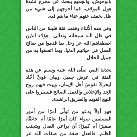
بالوحوش، والجميع يبحث عن مخرج لشدة
هول الموقف، فما أحوجهم إلى شيء من
ظل يخفف عنهم عناء ما هم فيه.
وفي هذه الأثناء وقفت فئة قليلة من الناس
في ظل الله سبحانه وتعالى.. هؤلاء الذين
اصطفاهم الله عز وجل بما قدموا من صالح
العمل في حياتهم الدنيا، وبما اتصفوا به من
جميل الخلال.
يحدثنا النبي صلّى الله عليه وسلم عن هذه
الفئة في عرض جميل وبيان قوىٍّ أخّاذ
ليحركَ نفوسَ أهل الإيمان، ويبث فيهم روح
الجِد والإخلاص والعمل الصالح فيسيروا على
النهج القويم والطريق الراشدة.
فهو أولاً يدعو من تولّى أمرًا من أمور
المسلمين سواء كان أمرًا عامًا أم خاصًّا،
صغيرًا أم كبيرًا؛ أن يراعي العدل ويتجنب
الظلم، فالعدل صفة من صفات الله عز