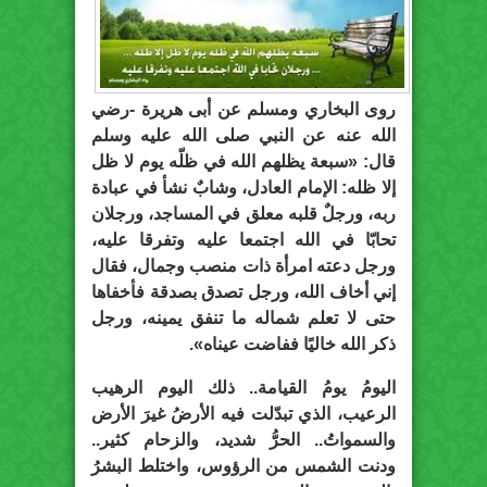
روى البخاري ومسلم عن أبى هريرة -رضي
الله عنه عن النبي صلى الله عليه وسلم
قال: «سبعة يظلهم الله في ظلّه يوم لا ظل
إلا ظله: الإمام العادل، وشابٌ نشأ في عبادة
ربه، ورجلٌ قلبه معلق في المساجد، ورجلان
تحابّا في الله اجتمعا عليه وتفرقا عليه،
ورجل دعته امرأة ذات منصب وجمال، فقال
إني أخاف الله، ورجل تصدق بصدقة فأخفاها
حتى لا تعلم شماله ما تنفق يمينه، ورجل
ذكر الله خاليًا ففاضت عيناه».
اليومُ يومُ القيامة.. ذلك اليوم الرهيب
الرعيب، الذي تبدّلت فيه الأرضُ غيرَ الأرض
والسمواتُ.. الحرُّ شديد، والزحام كثير..
ودنت الشمس من الرؤوس، واختلط البشرُ