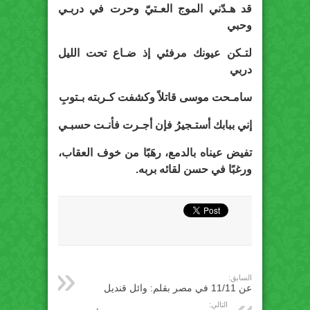
قد هـدّني الموج العـتيّ وحرت في دربـي
وحبي
لتـكن عيونك مرفئي إذ ضـاع تحت الليل
دربي
سامـحت موسى قاتلاً وكشفت كـربته بـتوبِ
إني ببابك أستـجيرُ فإن أجـرت فأنـت حسبـي
تفيض عيناه بالدمع، رهَبًا من خوف العقاب،
ورغبًا في حسن لقائه بربه.
السابق:
عن 11/11 في مصر بقلم: وائل قنديل
التالي: