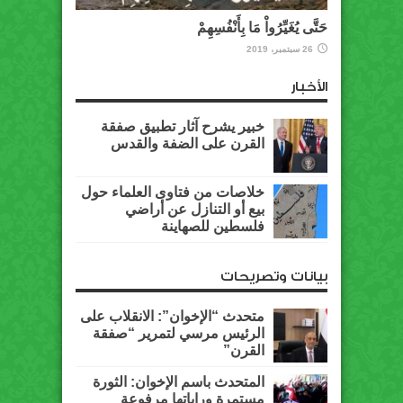
حَتَّى يُغَيِّرُواْ مَا بِأَنْفُسِهِمْ
26 سبتمبر، 2019
الأخبار
خبير يشرح آثار تطبيق صفقة
القرن على الضفة والقدس
خلاصات من فتاوى العلماء حول
بيع أو التنازل عن أراضي
فلسطين للصهاينة
بيانات وتصريحات
متحدث “الإخوان”: الانقلاب على
الرئيس مرسي لتمرير “صفقة
القرن”
المتحدث باسم الإخوان: الثورة
مستمرة وراياتها مرفوعة