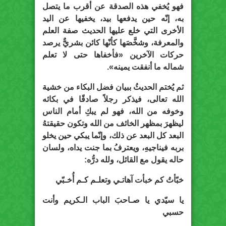
فهو يُخفي هذه الصدقة عن أقرب ما يتصل
به، إنّه حين يدفعها بيد، يخفيها عن اليد
الأخرى التي خلع عليها الحديث صفة العلم
والمعرفة، وشخَّصَها كأنّها كائن بشريٌّ يرصد
حركات الآخرين «فأخفاها حتى لا تعلم
شماله ما أنفقت يمينه».
ثم يُختم الحديثُ ببيان فضل البكاء من خشية
الله تعالى، فيذكر رجلاً صادقًا في بكائه
وخوفه من الله، فهو لم يبكِ أمام الناس
ليظهرَ بمظهر الخائف من الله وتكون حقيقتهُ
البعد كل البعد عن ذلك، وإنّما يبكي حين يخلو
بربه فيناجيهِ، ويعترفُ بما جنت يداه، ولسان
حاله يقول مع القائل، ولله درُّه:
خبّأتُ كم خبأت آهاتـي وتعلـم كـم أُخـبّي
يا سيّدي يا صـاحبَ الباب الـكريم وأنت
حسبي