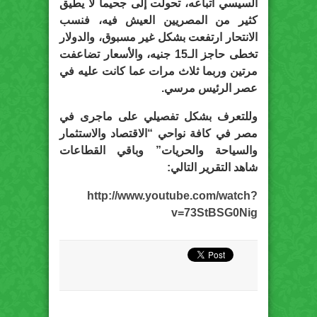
السيسي أتباعه، تحولت إلى جحيما لا يطيق
كثير من المصريين العيش فيه، فنسب
الانتحار ارتفعت بشكل غير مسبوق، والدولار
تخطى حاجز الـ15 جنيه، والأسعار تضاعفت
مرتين وربما ثلاث مرات عما كانت عليه في
عصر الرئيس مرسي.
وللتعرف بشكل تفصيلي على ماجرى في
مصر في كافة نواحي “الاقتصاد والاستثمار
والسياحة والحريات” وباقي القطاعات
شاهد التقرير التالي:
http://www.youtube.com/watch?
v=73StBSG0Nig