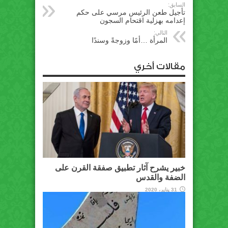
السابق:
تأجيل طعن الرئيس مرسي على حكم
إعدامه بهزلية اقتحام السجون
التالي:
المرأة …أمًا وزوجةً وسندًا
مقالات أخري
خبير يشرح آثار تطبيق صفقة القرن على
الضفة والقدس
31 يناير، 2020