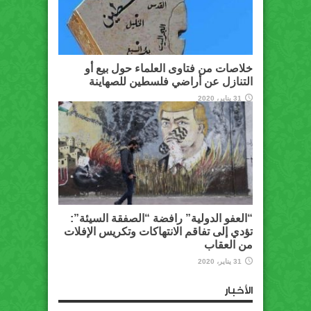
خلاصات من فتاوى العلماء حول بيع أو
التنازل عن أراضي فلسطين للصهاينة
31 يناير، 2020
“العفو الدولية” رافضة “الصفقة السيئة”:
تؤدي إلى تفاقم الانتهاكات وتكريس الإفلات
من العقاب
31 يناير، 2020
الأخبار