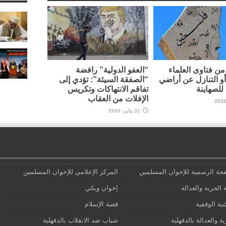
ن فتاوى العلماء
“العفو الدولية” رافضة
أو التنازل عن أراضي
“الصفقة السيئة”: تؤدي إلى
لصهاينة
تفاقم الانتهاكات وتكريس
الإفلات من العقاب
31 يناير، 2020
حة الرسمية للإخوان المسلمين
المركز الإعلامي للإخوان المسلمين
 الحرية والعدالة
إخوان ويكي
تبة الوقفية
قصة الإسلام
ة والعدالة بالدقهلية
شباب ضد الانقلاب بالدقهلية