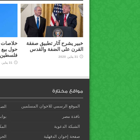
خبير يشرح آثار تطبيق صفقة
خلاصات م
القرن على الضفة والقدس
حول بيع 
فلسطين ل
31 يناير، 2020
31 يناير، 2020
مواقع مختارة
الموقع الرسمي للاخوان المسلمين
الصف
نافذة مصر
بوابة
الشبكة الدعوية
المك
صفحة إخوان الدقهلية
الحري