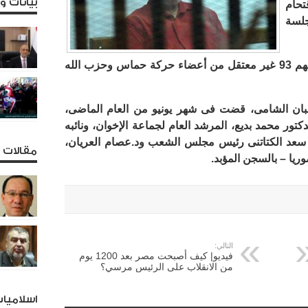
بيانات 
حام
25 يناير، لجلسة
تضم القضية الملفقة، 129 شخص، من بينهم 93 غير معتقل من أعضاء حركة حماس وحزب الله
بان الشامى، قضت فى شهر يونيو من العام الماضى،
ور محمد بديع، المرشد العام لجماعة الإخوان، ونائبه
 سعد الكتاتنى رئيس مجلس الشعب ود.عصام العريان،
مقالات و
التالي:
فيديو| كيف أصبحت مصر بعد 1200 يوم
من الانقلاب على الرئيس مرسي؟
اسلاميا