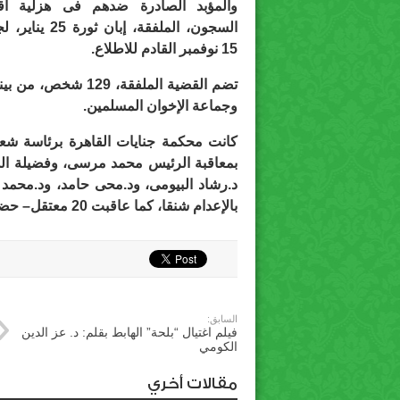
والمؤبد الصادرة ضدهم فى هزلية اقت
السجون، الملفقة، إبان ثورة 
15 نوفمبر القادم للاطلاع.
وجماعة الإخوان المسلمين.
كانت محكمة جنايات القاهرة برئاسة شع
بمعاقبة الرئيس محمد مرسى، وفضيلة الدكت
د.رشاد البيومى، ود.محى حامد، ود.محمد
بالإعدام شنقا، كما عاقبت 20 معتقل– حضوريا – بالسجن المؤبد.
السابق:
فيلم اغتيال “بلحة” الهابط بقلم: د. عز الدين
الكومي
مقالات أخري