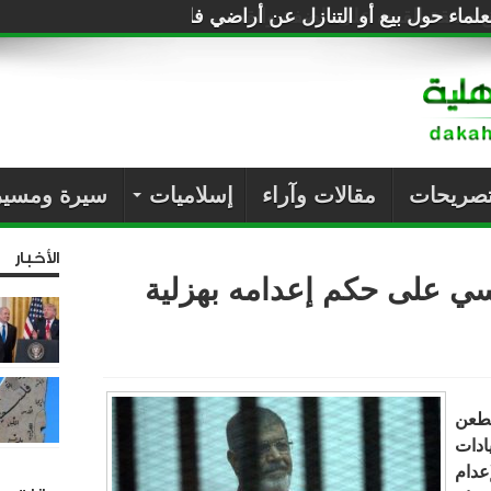
لماء حول بيع أو التنازل عن أراضي فلسطين للصهاينة
تصريحات
مقالات وآراء
إسلاميات
سيرة ومسير
الأخبار
ي على حكم إعدامه بهزلية
لطعن
دات
عدام