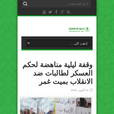
وقفة ليلية مناهضة لحكم
العسكر لطالبات ضد
الانقلاب بميت غمر
16 أكتوبر، 2016