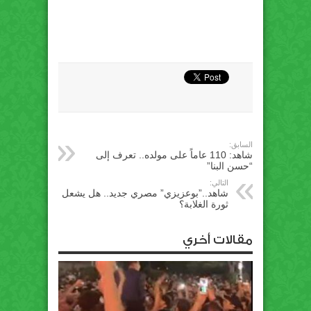
السابق:
شاهد: 110 عاماً على مولده.. تعرف إلى
“حسن البنا”
التالي:
شاهد..”بوعزيزي” مصري جديد.. هل يشعل
ثورة الغلابة؟
مقالات أخري