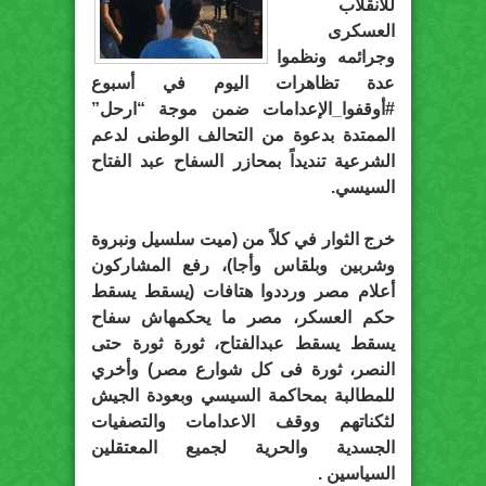
للانقلاب
العسكرى
وجرائمه ونظموا
عدة تظاهرات اليوم في أسبوع
#أوقفوا_الإعدامات
ضمن موجة “ارحل”
الممتدة بدعوة من التحالف الوطنى لدعم
الشرعية تنديداً بمحازر السفاح عبد الفتاح
السيسي.
خرج الثوار في كلاً من (ميت سلسيل ونبروة
وشربين وبلقاس وأجا)، رفع المشاركون
أعلام مصر ورددوا هتافات (يسقط يسقط
حكم العسكر، مصر ما يحكمهاش سفاح
يسقط يسقط عبدالفتاح، ثورة ثورة حتى
النصر، ثورة فى كل شوارع مصر) وأخري
للمطالبة بمحاكمة السيسي وبعودة الجيش
لثكناتهم ووقف الاعدامات والتصفيات
الجسدية والحرية لجميع المعتقلين
السياسين .