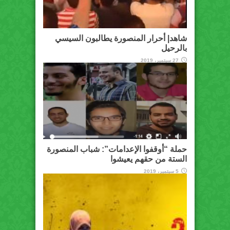
شاهد| أحرار المنصورة يطالبون السيسي
بالرحيل
27 سبتمبر، 2019
حملة “أوقفوا الإعدامات”: شباب المنصورة
الستة من حقهم يعيشوا
5 سبتمبر، 2019