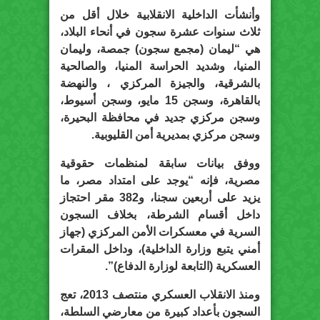
وأنشأت الداخلية الانقلابية خلال أقل من
ثلاث سنوات عشرة سجون في أنحاء البلاد،
هي “ليمان (مجمع سجون) جمصة، وليمان
المنيا، وشديد الحراسة المنيا، والصالحية
بالشرقية، والجيزة المركزي ، والنهضة
بالقاهرة، وسجن 15 مايو، وسجن أسيوط،
وسجن مركزي جديد في محافظة البحيرة،
وسجن مركزي بمديرية أمن القليوبية.
ووفق بيانات سابقة لمنظمات حقوقية
مصرية، فإنه “يوجد على امتداد مصر، ما
يزيد على أربعين سجنا، و382 مقر احتجاز
داخل أقسام الشرطة، بخلاف السجون
السرية في معسكرات الأمن المركزي (جهاز
أمني يتبع وزارة الداخلية)، وداخل المقرات
العسكرية (التابعة لوزارة الدفاع)”.
ومنذ الانقلاب العسكري منتصف 2013، تعج
السجون بأعداد كبيرة من معارضي السلطة،