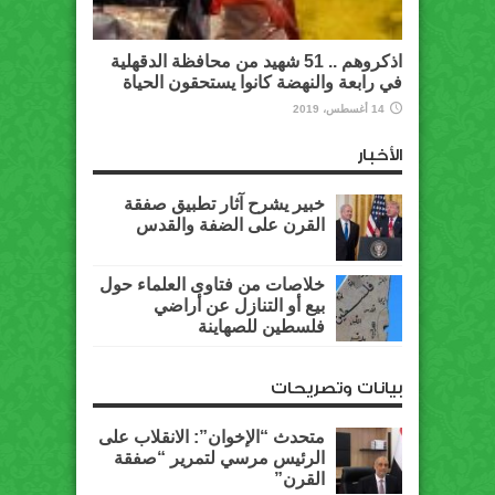
اذكروهم .. 51 شهيد من محافظة الدقهلية
في رابعة والنهضة كانوا يستحقون الحياة
14 أغسطس، 2019
الأخبار
خبير يشرح آثار تطبيق صفقة
القرن على الضفة والقدس
خلاصات من فتاوى العلماء حول
بيع أو التنازل عن أراضي
فلسطين للصهاينة
بيانات وتصريحات
متحدث “الإخوان”: الانقلاب على
الرئيس مرسي لتمرير “صفقة
القرن”