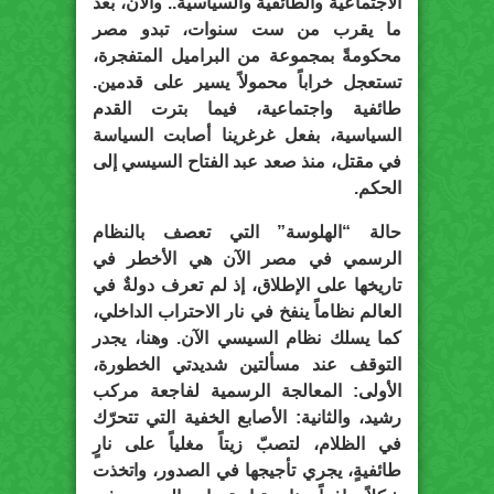
الاجتماعية والطائفية والسياسية.. والآن، بعد
ما يقرب من ست سنوات، تبدو مصر
محكومةً بمجموعة من البراميل المتفجرة،
تستعجل خراباً محمولاً يسير على قدمين.
طائفية واجتماعية، فيما بترت القدم
السياسية، بفعل غرغرينا أصابت السياسة
في مقتل، منذ صعد عبد الفتاح السيسي إلى
الحكم.
حالة “الهلوسة” التي تعصف بالنظام
الرسمي في مصر الآن هي الأخطر في
تاريخها على الإطلاق، إذ لم تعرف دولةٌ في
العالم نظاماً ينفخ في نار الاحتراب الداخلي،
كما يسلك نظام السيسي الآن. وهنا، يجدر
التوقف عند مسألتين شديدتي الخطورة،
الأولى: المعالجة الرسمية لفاجعة مركب
رشيد، والثانية: الأصابع الخفية التي تتحرّك
في الظلام، لتصبّ زيتاً مغلياً على نارٍ
طائفيةٍ، يجري تأجيجها في الصدور، واتخذت