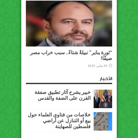
“ثورة يناير” نبيلةٌ شتاءً.. سبب خراب مصر
صيفًا!
25 يناير، 2020
الأخبار
خبير يشرح آثار تطبيق صفقة
القرن على الضفة والقدس
خلاصات من فتاوى العلماء حول
بيع أو التنازل عن أراضي
فلسطين للصهاينة