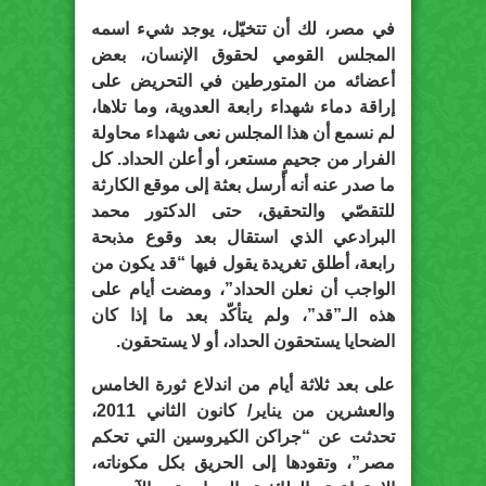
في مصر، لك أن تتخيّل، يوجد شيء اسمه
المجلس القومي لحقوق الإنسان، بعض
أعضائه من المتورطين في التحريض على
إراقة دماء شهداء رابعة العدوية، وما تلاها،
لم نسمع أن هذا المجلس نعى شهداء محاولة
الفرار من جحيمٍ مستعر، أو أعلن الحداد. كل
ما صدر عنه أنه أرسل بعثة إلى موقع الكارثة
للتقصّي والتحقيق، حتى الدكتور محمد
البرادعي الذي استقال بعد وقوع مذبحة
رابعة، أطلق تغريدة يقول فيها “قد يكون من
الواجب أن نعلن الحداد”، ومضت أيام على
هذه الـ”قد”، ولم يتأكّد بعد ما إذا كان
الضحايا يستحقون الحداد، أو لا يستحقون.
على بعد ثلاثة أيام من اندلاع ثورة الخامس
والعشرين من يناير/ كانون الثاني 2011،
تحدثت عن “جراكن الكيروسين التي تحكم
مصر”، وتقودها إلى الحريق بكل مكوناته،