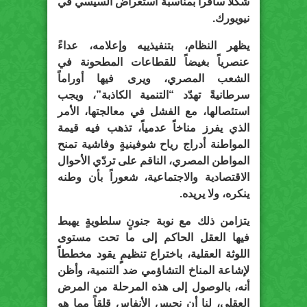
شكلاً سافراً بمناسبة استعراض السيسي في
نيويورك.
يظهر النظام، بتنفيذييه وإعلامه، عداءً
عنصرياً بغيضاً للقطاعات المطحونة في
الشعب المصري، ويرى فيها أوراماً
سرطانيةً تهدّد “التنمية الكاذبة”، ويجب
استئصالها، مع الفشل في معالجتها، الأمر
الذي يفرز مناخاً عدمياً، تذهب فيه قيمة
المواطنة أدراج رياح شوفينيةٍ وفاشية تمنح
المواطن المصري، الناقم على تردّي الأحوال
الاقتصادية والاجتماعية، شعوراً بأن وطنه
ينكره، ولا يريده.
يتزامن ذلك مع نوبة جنونٍ سلطويةٍ يهبط
فيها العقل الحاكم إلى ما تحت مستوى
اللوثة العقلية، باختراع تنظيمٍ يقود مخططاً
لإشاعة المناخ التشاؤمي ضد التنمية، وأظن
أنه، بالوصول إلى هذه المرحلة من المرض
العقلي، لنا أن نحبس الأنفاس قلقاً مما هو