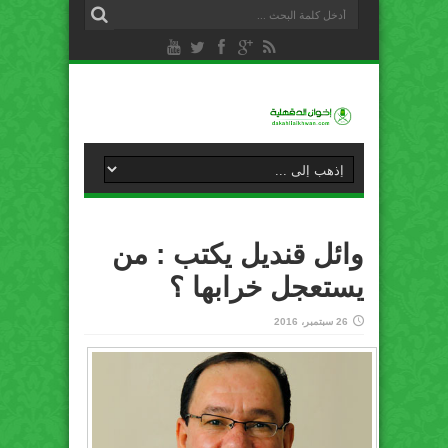
وائل قنديل يكتب : من
يستعجل خرابها ؟
26 سبتمبر، 2016