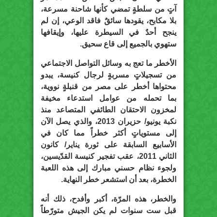
آتٍ من سلطةٍ تمضي كأنها شاحنة مسرعة،
بلا مكابح، يقودها سائقٌ فاقد الوعي، إن لم
ينجح أحدٌ في السيطرة عليها، وإيقافها
ستهوي بالجميع إلى قاع سحيق.
الأخطر ما تعج به وسائل التواصل الاجتماعي
من تسجيلاتٍ مسربةٍ لرجال كنيسة، يبدو
محتواها أخطر على مصر من قنبلةٍ نووية،
بما تحمله من عوامل استدعاء مخيفة
لمخزون الاحتقان الطائفي المتصاعد منذ
نكبة يونيو/ حزيران 2013، والذي يصل الآن
إلى مستوياتٍ أكثر خطراً مما كان في
الأسابيع السابقة على ثورة يناير/ كانون
الثاني 2011، عقب تفجير كنيسة القدّيسين،
ولجوء نظام حسني مبارك إلى هذه اللعبة
الخطرة، بعد أن استشعر خطر النهاية.
والخطر، هذه المرّة، أكبر وأفدح، ذلك أنه
قبل ست سنوات لم يكن الجيش متورّطاً