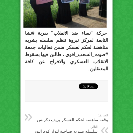
حركة “نساء ضد الانقلاب” بقرية ‫#‏نشا‬
التابعة لمركز نبروة تنظم سلسله بشريه
مناهضة لحكم لعسكر ضمن فعاليات جمعة
‫#‏صوت_الشعب_اقوى‬ ، طالبن فيها بسقوط
الانقلاب العسكري والافراج عن كافة
المعتقلين .
السابق:
وقفة مناهضة لحكم العسكر ب‏ريف دكرنس
التالي:
سلسله بشريه صباحية لثوار كوم النور