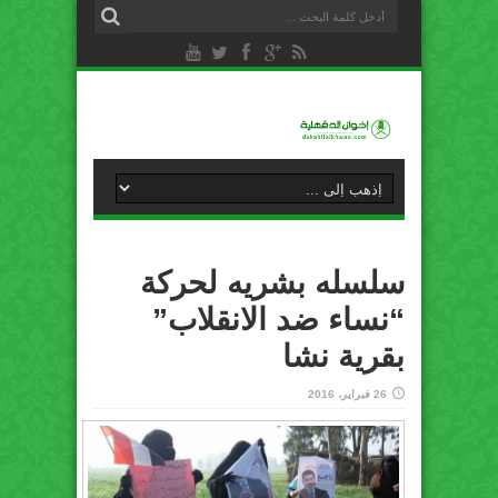
سلسله بشريه لحركة
“نساء ضد الانقلاب”
بقرية ‫نشا‬
26 فبراير، 2016