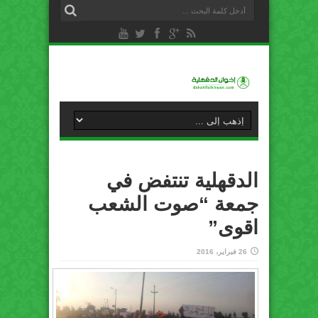
الدقهلية تنتفض في
جمعة “صوت الشعب
اقوى”
26 فبراير، 2016