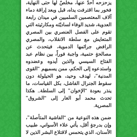
يزحزحه أحدٌ عنها، مخلصٌ لها حتى النهاية،
فخور بما اقترفت يداه، قبل وبعد إراقة دماء
آلاف المعتصمين السلميين في ميدان رابعة
العدوية، شديد الوفاء لساديّته ومكارثيته التي
تقوم على الفصل العنصري بين المصري
المتعايش مع سلطة الانقلاب، والمصري
الرافض جرائمها الدموية، فيتحدث عن
مصالحةٍ حتمية، واجبة فوراً، بين نظام عبد
الفتاح السيسي والذين أيدوه وعضدوه
واستدعوه إلى الحكم، ممن يسميهم “القوى
المدنية”، لهدف وحيد، هو الحيلولة دون
سقوط الجنرال الفاشل، بكل القياسات، ما
ينذر بعودة “الإخوان” إلى السلطة.. هكذا
تحدث محمد أبو الغار إلى “الشروق”
المصرية.
ضمن هذه النوعية من “الفاشية المتأصلة”،
وإن بدرجةٍ أقل، يأتي علاء الأسواني، طبيب
الأسنان، الذي يتحمس لاقتلاع البشر الذين لا