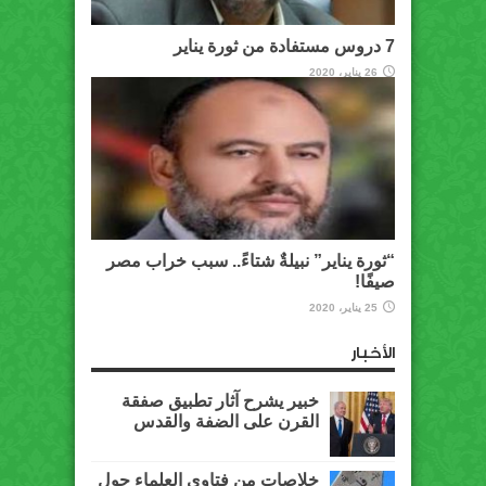
7 دروس مستفادة من ثورة يناير
26 يناير، 2020
“ثورة يناير” نبيلةٌ شتاءً.. سبب خراب مصر
صيفًا!
25 يناير، 2020
الأخبار
خبير يشرح آثار تطبيق صفقة
القرن على الضفة والقدس
خلاصات من فتاوى العلماء حول