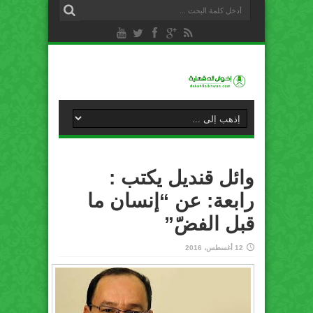
وائل قنديل يكتب :
رابعة: عن “إنسان ما
قبل الفضّ”
12 أغسطس، 2016