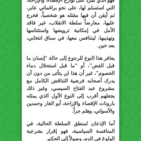
فهو الذي تمرّد على نوازع الإقصاء، والإزاحة،
التي استسلم لها، على نحو براغماتي عابر،
ثم أيقن أن فيها مقتله هو شخصياً، فخرج
عليها، معارضاً سلطة الانقلاب، غير فاقد
الأمل في إمكانية ترويضها واستئناسها
وتهذيبها، ليتنافس معها، في سباق انتخابي،
بعد حين.
يعافر هذا النوع للرجوع إلى حالة “إنسان ما
قبل الفض”، أو “ما قبل استحلال دماء
الخصوم”، غير أن هذا لن يتأتى من دون أن
يدرك أصحابه فرضية التناقض الكامل مع
مشروع عبد الفتاح السيسي، وغير ذلك
يجعلهم أقرب إلى النوع الأول الذي يمثله
بارونات الإقصاء والإزاحة، أبو الغار وحمدين
والأسواني، وهلم جراً.
أما الإذعان لمنطق السلطة الحالية، في
المنافسة السياسية، فهو إقرار بشرعية
الولوغ في الدم، وصولاً إلى الحكم.