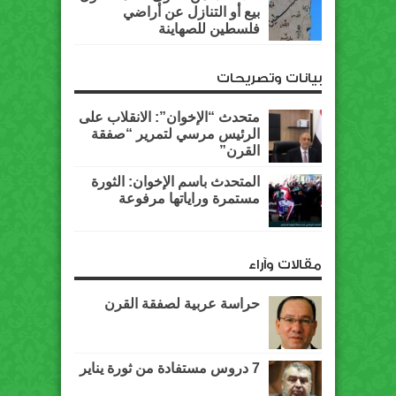
بيع أو التنازل عن أراضي
فلسطين للصهاينة
بيانات وتصريحات
متحدث “الإخوان”: الانقلاب على
الرئيس مرسي لتمرير “صفقة
القرن”
المتحدث باسم الإخوان: الثورة
مستمرة وراياتها مرفوعة
مقالات وآراء
حراسة عربية لصفقة القرن
7 دروس مستفادة من ثورة يناير