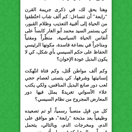
وهنا يحق لك، في ذكرى جريمة القرن
“رابعة” أن تتساءل: كم ألف شاب اختُطفوا
من الحياة إلى أقبية التعذيب وظلام القبور،
كي يستمر السيد محمد أبو الغار كابساً على
أنفاس الحياة السياسية، منظّراً ومفتياً
ومتاجراً في بضاعة فاسدة، مكونها الرئيسي
الحفاظ على حكم السيسي بأي شكل، كي لا
يكون البديل عودة الإخوان؟
وكم ألف مواطن قُتل، وكم فتاة انتُهكت
إنسانيتها وشرفها، كي يتسنى لعصام حجي
لعب دور صانع البديل المنافس، ولكي يكتب
علاء الأسواني تغريدةً يمثل فيها دور
المعارض المجروح من نظام السيسي؟
كل من قبِل منصباً رسمياً، أو تم تصعيده
وظيفياً بعد مذبحة “رابعة”، هو موافق على
الدم، ومخرجات الدم، وبالتالي، يتحمل