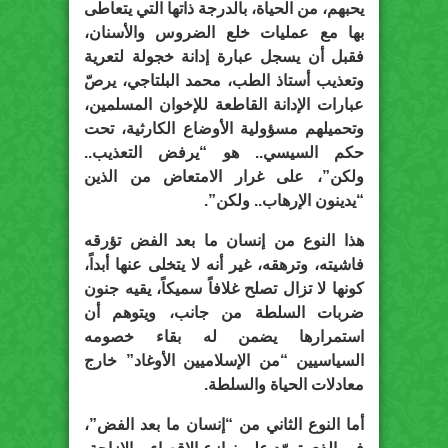
يحبهم، من الحياة، بالدرجة ذاتها التي يتعاطى
بها مع عمليات خلع الضروس والأسنان،
فقبل أن يسجل عبارة إدانة خجولة لتعرية
وتعذيب أستاذ الطب، محمد البلتاجي، يرصّ
عبارات الإدانة القاطعة للإخوان المسلمين،
وتحميلهم مسؤولية الأوضاع الكارثية، تحت
حكم السيسي.. هو “يرفض التعذيب..
ولكن”، على غرار الامتعاض من الذين
“يدينون الإرهاب.. ولكن”.
هذا النوع من إنسان ما بعد الفض تؤرقه
فاشيته، وترهقه، غير أنه لا يتخلى عنها أبداً،
كونها لا تزال تصلح غلافاً سميكاً، يقيه جنون
ضربات السلطة من جانب، ويتوهم أن
استمرارها يضمن له بقاء خصومه
السياسيين “من الإسلاميين الأوغاد” خارج
معادلات الحياة والسلطة.
أما النوع الثاني من “إنسان ما بعد الفض”،