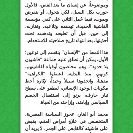
وموضوعاً، عن إنسان ما بعد الفض، فالأول
حورب بكل السبل، لكي يتحول، أو ينقرض
ويموت، فيما حُمل الثاني على كفي مؤسسة
الفاشية الجديدة، تهدهده وتلاعبه، وتغازله،
إلى حين، قبل أن تطيحه وتدهسه تحت
أحذيتها، بعد انتهاء تاريخ صلاحيته للاستخدام.
هذا النمط من “الإنسان” ينقسم إلى نوعين:
الأول، يمكن أن تطلق عليه جماعة “فاشيون
بلا حدود”، وهم مخلصون أوفياء لفاشيتهم،
كونهم، منذ البداية، اعتنقوا “الكراهية”
مذهباً، واتخذوها سبيلاً وحيداً، لإثارة أحط
مكونات الوجود الإنساني، ليطفو على سطح
تيار جارف، يرنو إلى استئصال الخصم
السياسي وإبادته، وإزاحته من الحياة.
محمد أبو الغار، عجوز السياسة المصرية،
المتخصص في علاج أمراض العقم، يقبض
على فاشيته كالقابض على الجمر، لا يريد أن