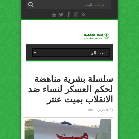
سلسلة بشرية مناهضة
لحكم العسكر لنساء ضد
الانقلاب بميت عنتر‬
3 مارس، 2016