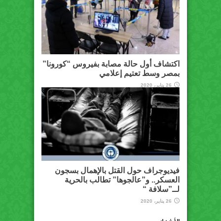
اكتشاف أول حالة مصابة بفيروس “كورونا”
بمصر وسط تعتيم إعلامي
26 يناير، 2020
فيديوجراف حول القتل بالإهمال بسجون
العسكر.. و”عالجوها” تطالب بالحرية
لــ”سلافة “
26 يناير، 2020