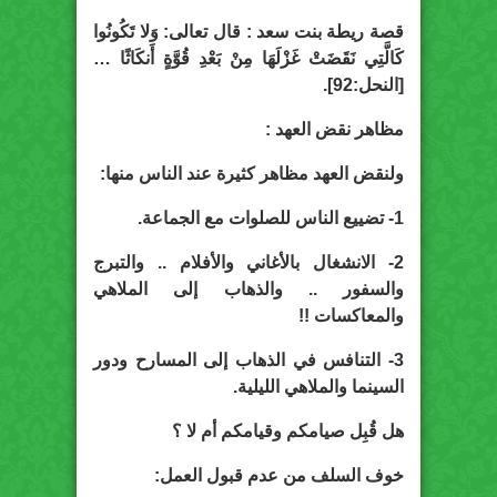
قصة ريطة بنت سعد : قال تعالى: وَلا تَكُونُوا
كَالَّتِي نَقَضَتْ غَزْلَهَا مِنْ بَعْدِ قُوَّةٍ أَنكَاثًا …
[النحل:92].
مظاهر نقض العهد :
ولنقض العهد مظاهر كثيرة عند الناس منها:
1- تضييع الناس للصلوات مع الجماعة.
2- الانشغال بالأغاني والأفلام .. والتبرج
والسفور .. والذهاب إلى الملاهي
والمعاكسات !!
3- التنافس في الذهاب إلى المسارح ودور
السينما والملاهي الليلية.
هل قُبِل صيامكم وقيامكم أم لا ؟
خوف السلف من عدم قبول العمل: