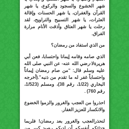
شهر الخشوع والسجود والركوع، يا شهر
القرآن والغفران، يا شهر الحسنات وإقالة
العثرات، يا شهر التسبيح والتراويح، لقد
رحلت يا شهر العتاق وأذقت الأنام مرارة
الفراق.
من الذي استفاد من رمضان؟
الذي صامه وقامه إيمانا واحتسابا، فعن أبي
هريرةلا-رضي الله عنه- عن النبي صلى الله
عليه وسلم قال: “من صام رمضان إيماناً
واحتساباً غفر له ما تقدم من ذنبه”.(أخرجه
البخاري (1/22، رقم 38)، ومسلم (1/523،
رقم 760) .
احذروا من العجب والغرور والزموا الخضوع
والانكسار للعزيز الغفار.
لنحذرالعجب والغرور بعد رمضان! فلربما
حدثتكم أنفسكم أن لديكم رصيد كبير من