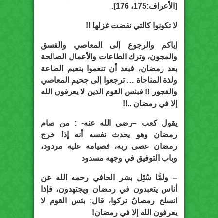
[الأعراف:175، 176].
لا تكونوا كالتي نقضت غزلها !!
إياكم والرجوع إلى المعاصي والفسق
والمجون، وترك الطاعات والأعمال الصالحة
بعد رمضان، فبعد أن تنعموا بنعيم الطاعة
ولذة المناجاة … ترجعوا إلى جحيم المعاصي
والفجور !! فبئس القوم الذين لا يعرفون الله
إلا في رمضان ..!!
يقول كعب –رضي الله عنه- : من صام
رمضان وهو يحدث نفسه أنه إذا خرج
رمضان عصى ربه، فصيامه عليه مردود،
وباب التوفيق في وجهه مسدود
– ولمَّا سُئِل بشر الحافي رحمه الله عن
أناس يتعبدون في رمضان ويجتهدون، فإذا
انسلخ رمضانُ تركوا، قال: بئس القوم لا
يعرفون الله إلا في رمضان!