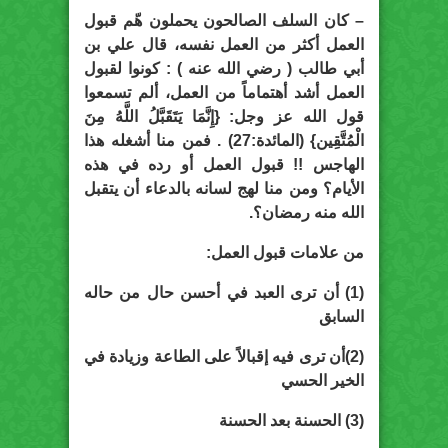
– كان السلف الصالحون يحملون هّم قبول
العمل أكثر من العمل نفسه، قال علي بن
أبي طالب ( رضي الله عنه ) : كونوا لقبول
العمل أشد أهتماماً من العمل، ألم تسمعوا
قول الله عز وجل: {إِنَّمَا يَتَقَبَّلُ اللَّهُ مِنَ
الْمُتَّقِين} (المائدة:27) . فمن منا أشغله هذا
الهاجس !! قبول العمل أو رده في هذه
الأيام؟ ومن منا لهج لسانه بالدعاء أن يتقبل
الله منه رمضان؟.
من علامات قبول العمل:
(1) أن ترى العبد في أحسن حال من حاله
السابق
(2)أن ترى فيه إقبالاً على الطاعة وزيادة في
الخير الحسي
(3) الحسنة بعد الحسنة