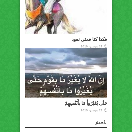
هكذا كنا فمتى نعود
27 سبتمبر، 2019
حَتَّى يُغَيِّرُواْ مَا بِأَنْفُسِهِمْ
26 سبتمبر، 2019
الأخبار