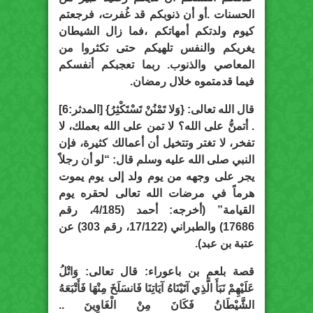
الحسنات .أو أن ذنوبكم قد غُفرت، فرجعتم
كيوم ولدتكم أمهاتكم ،فما زال الشيطان
يغريكم والنفس تلهيكم حتى تكثروا من
المعاصي والذنوب. ربما تعجبكم أنفسكم
فيما قدمتموه خلال رمضان.
قال الله تعالى: {وَلا تَمْنُنْ تَسْتَكْثِرُ} [المدثر:6]
. أتمنُّ على الله؟ لا تمن على الله بعملك، لا
تفخر، لا تغتر وتتخيل أن أعمالك كثيرة، فإن
النبي صلى الله عليه وسلم قال: “لو أن رجلاً
يجر على وجهه من يوم ولد إلى يوم يموت
هرماً في مرضات الله تعالى لحقره يوم
القيامة” (أخرجه: أحمد (4/185، رقم
17686) والطبراني (17/122، رقم 303) عن
عتبة بن عبد).
قصة بلعم بن باعوراء: قال تعالى: وَاتْلُ
عَلَيْهِمْ نَبَأَ الَّذِي آتَيْنَاهُ آيَاتِنَا فَانسَلَخَ مِنْهَا فَأَتْبَعَهُ
الشَّيْطَانُ فَكَانَ مِنْ الْغَاوِينَ ..