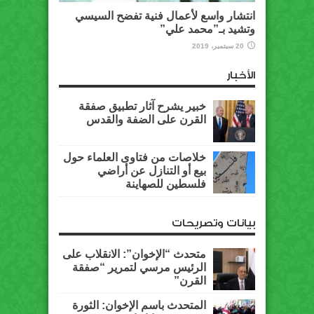
انتشار واسع لأعمال فنية تفضح السيسي
وتشيد بـ”محمد علي”
20 سبتمبر، 2019
الأخبار
خبير يشرح آثار تطبيق صفقة
القرن على الضفة والقدس
خلاصات من فتاوى العلماء حول
بيع أو التنازل عن أراضي
فلسطين للصهاينة
بيانات وتصريحات
متحدث “الإخوان”: الانقلاب على
الرئيس مرسي لتمرير “صفقة
القرن”
المتحدث باسم الإخوان: الثورة