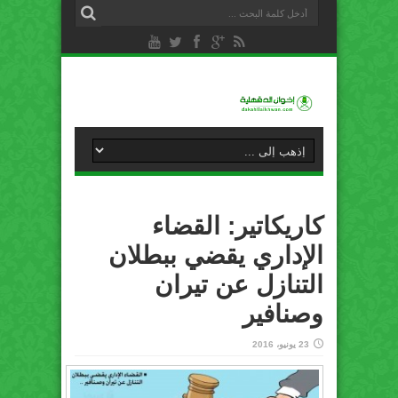
كاريكاتير: القضاء
الإداري يقضي ببطلان
التنازل عن تيران
وصنافير
23 يونيو، 2016