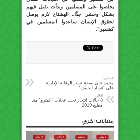
يخلصوا على المسلمين وبدأت تقتل فيهم
بشكل وحشي جدًّا.. الهشتاج لازم يوصل
لحقوق الإنسان ساعدوا المسلمين في
كشمير”.
السابق:
محمد علي يفضح تستر الرقابة الإدارية
على “فساد الجيش”
التالي:
8 حالات انتحار تحت عجلات “المترو” منذ
مطلع 2019
مقالات أخري