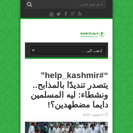
“#help_kashmir”
يتصدر تنديدًا بالمذابح..
ونشطاء: ليه المسلمين
دايما مضطهدين؟!
9 سبتمبر، 2019