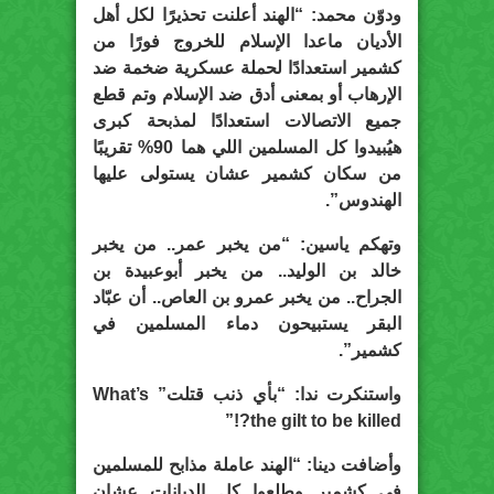
ودوّن محمد: “الهند أعلنت تحذيرًا لكل أهل
الأديان ماعدا الإسلام للخروج فورًا من
كشمير استعدادًا لحملة عسكرية ضخمة ضد
الإرهاب أو بمعنى أدق ضد الإسلام وتم قطع
جميع الاتصالات استعدادًا لمذبحة كبرى
هيُبيدوا كل المسلمين اللي هما 90% تقريبًا
من سكان كشمير عشان يستولى عليها
الهندوس”.
وتهكم ياسين: “من يخبر عمر.. من يخبر
خالد بن الوليد.. من يخبر أبوعبيدة بن
الجراح.. من يخبر عمرو بن العاص.. أن عبّاد
البقر يستبيحون دماء المسلمين في
كشمير”.
واستنكرت ندا: “بأي ذنب قتلت” What’s
the gilt to be killed?!”
وأضافت دينا: “الهند عاملة مذابح للمسلمين
في كشمير وطلعوا كل الديانات عشان