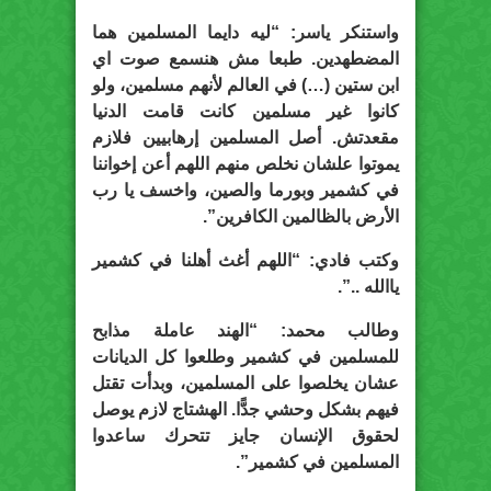
واستنكر ياسر: “ليه دايما المسلمين هما
المضطهدين. طبعا مش هنسمع صوت اي
ابن ستين (…) في العالم لأنهم مسلمين، ولو
كانوا غير مسلمين كانت قامت الدنيا
مقعدتش. أصل المسلمين إرهابيين فلازم
يموتوا علشان نخلص منهم اللهم أعن إخواننا
في كشمير وبورما والصين، واخسف يا رب
الأرض بالظالمين الكافرين”.
وكتب فادي: “اللهم أغث أهلنا في كشمير
ياالله ..”.
وطالب محمد: “الهند عاملة مذابح
للمسلمين في كشمير وطلعوا كل الديانات
عشان يخلصوا على المسلمين، وبدأت تقتل
فيهم بشكل وحشي جدًّا. الهشتاج لازم يوصل
لحقوق الإنسان جايز تتحرك ساعدوا
المسلمين في كشمير”.