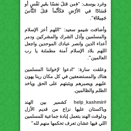
وغرد يوسف: “﴿من قتلَ نفسًا بغَيرِ نَفْسٍ أو
فَسَادًا في الأرْضِ فكَأنَّماَ قتلَ النَّاسَ
جَمِيعًا﴾”.
وأضافت شيمو سعيد: “اللهم أعز الإسلام
والمسلمين وأذل الشرك والمشركين ودمر
أعداء الدين وانصر عبادك الموحدين واجعل
اللهم بلاد الإسلام آمنة مطمئنة يا رب
العالمين”.
وعلقت سارة: “ادعوا لإخواننا المسلمين
هناك والمستضعفين في كل مكان ربنا يهون
عليهم ويصبرهم ويثبتهم على الحق وياخد
الظلم والظالمين.
#help_kashmir
كشمير بين الهند
وباكستان عليها نزاع من قديم الأزل
ودلوقت الهند بتعمل إبادة جماعية للمسلمين
اللي فيها عشان تعرف تحكمها منهم لله”