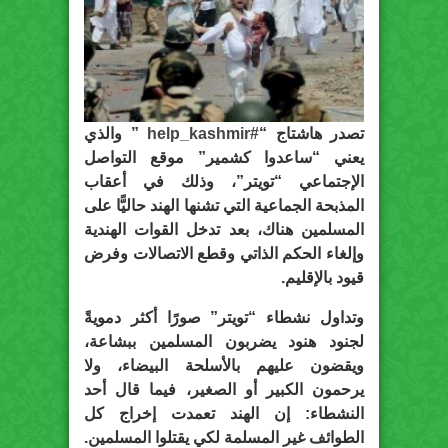
تصدر هاشتاج “
#help_kashmir
” والذي
يعني “ساعدوا كشمير” موقع التواصل
الإجتماعي “تويتر”، وذلك في أعقاب
المذبحة الجماعية التي تشنها الهند حاليًّا على
المسلمين هناك، بعد تدخل القوات الهندية
وإلغاء الحكم الذاتي وقطع الاتصالات وفرض
قيود بالإقليم.
وتداول نشطاء “تويتر” صورًا أكثر دمويةً
لجنود هنود يضربون المسلمين ببشاعة،
ويقضون عليهم بالأسلحة البيضاء، ولا
يرحمون الكبير أو الصغير، فيما قال أحد
النشطاء: إن الهند تعمدت إخراج كل
الطوائف غير المسلمة لكي يقتلوا المسلمين.