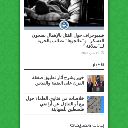
فيديوجراف حول القتل بالإهمال بسجون
العسكر.. و”عالجوها” تطالب بالحرية
لــ”سلافة “
26 يناير، 2020
الأخبار
خبير يشرح آثار تطبيق صفقة
القرن على الضفة والقدس
خلاصات من فتاوى العلماء حول
بيع أو التنازل عن أراضي
فلسطين للصهاينة
بيانات وتصريحات