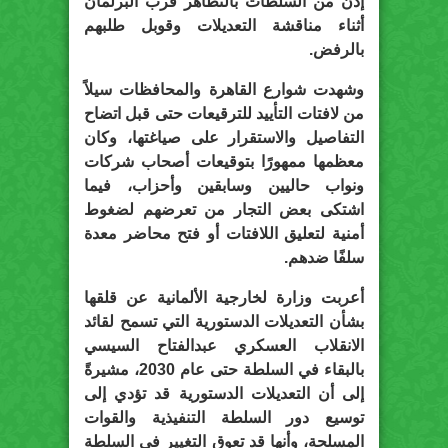
إذن من السلطات بالتظاهر قرب البرلمان
أثناء مناقشة التعديلات وقوبل طلبهم
بالرفض.
وشهدت شوارع القاهرة والمحافظات سيلاً
من لافتات التأييد للترقيعات حتى قبل اتضاح
التفاصيل والاستقرار على صياغتها، وكان
معظمها ممهورًا بتوقيعات أصحاب شركات
ونواب حاليين وسابقين وأحزاب، فيما
اشتكى بعض التجار من تعرضهم لضغوط
أمنية لتعليق اللافتات أو فتح محاضر معدة
سلفًا ضدهم.
أعربت وزارة لخارجية الألمانية عن قلقها
بشأن التعديلات الدستورية التي تسمح لقائد
الانقلاب العسكري عبدالفتاح السيسي
بالبقاء في السلطة حتى عام 2030، مشيرةً
إلى أن التعديلات الدستورية قد تؤدي إلى
توسيع دور السلطة التنفيذية والقوات
المسلحة، وأنها قد تعوق التغيير في السلطة