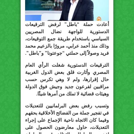
أعادت حملة “باطل” لرفض الترقيعات
الدستورية للواجهة نضال المصريين
السياسي باستخدام طريقة جمع التوقيعات،
وذلك منذ أحمد عرابي، مرورًا بالزعيم محمد
فريد وصولاً إلى حملتي “جوعتونا” و”باطل”.
الترقيعات الدستورية شغلت الرأي العام
المصري وأثارت قلق بعض الدول الغربية
حال إقرارها، ولم لا وهي تكرس حسب
مراقبين لفرعون جديد وجيش فوق الدولة
وهيئات قضائية لا تملك من أمرها شيئًا.
وتسبب رفض بعض البرلمانيين للتعديلات
في تفجير جملة من الفضائح الأخلاقية بحقهم
وفيما كان الاتجاه ناحية الإجماع على إجراء
التعديلات، حاول معارضون الحصول على